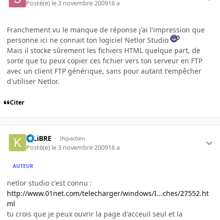
Posté(e)
le 3 novembre 2009
16 a
Franchement vu le manque de réponse j'ai l'impression que
personne ici ne connait ton logiciel Netlor Studio
Mais il stocke sûrement les fichiers HTML quelque part, de
sorte que tu peux copier ces fichier vers ton serveur en FTP
avec un client FTP générique, sans pour autant t'empêcher
d'utiliser Netlor.
Citer
K-LiBRE
INpactien
Posté(e)
le 3 novembre 2009
16 a
AUTEUR
netlor studio c'est connu :
http://www.01net.com/telecharger/windows/I...ches/27552.ht
ml
tu crois que je peux ouvrir la page d'acceuil seul et la