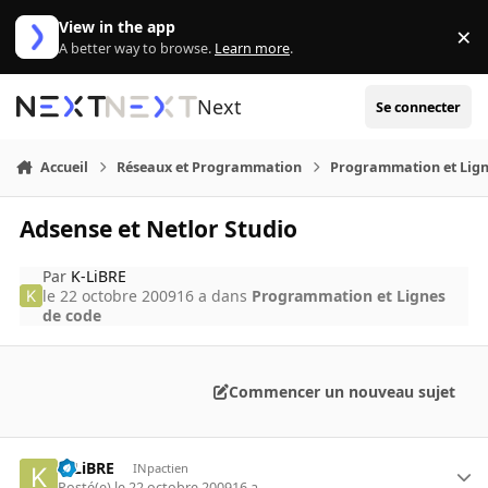
Aller au contenu
View in the app
×
Di
A better way to browse.
Learn more
.
Next
Se connecter
Accueil
Réseaux et Programmation
Programmation et Lign
Adsense et Netlor Studio
Par
K-LiBRE
le 22 octobre 2009
16 a
dans
Programmation et Lignes
de code
Commencer un nouveau sujet
K-LiBRE
INpactien
Posté(e)
le 22 octobre 2009
16 a