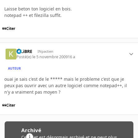
Laisse beton ton logiciel en bois.
notepad ++ et filezilla suffit.
Citer
K-LiBRE
INpactien
Posté(e)
le 5 novembre 2009
16 a
AUTEUR
ouai je sais c'est de le ***** mais le probleme c'est que je
peux pas ouvrir avec un autre logiciel comme notepad++, il
n'y a vraiment pas moyen ?
Citer
Archivé
Ce sujet est désormais archivé et ne peut plus