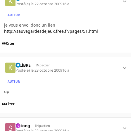
Posté(e)
le 22 octobre 2009
16 a
AUTEUR
je vous envoi donc un lien :
http://sauvegardesdejeux.free.fr/pages/51.html
Citer
K-LiBRE
INpactien
Posté(e)
le 23 octobre 2009
16 a
AUTEUR
up
Citer
Shtong
INpactien
Posté(e)
le 23 octobre 2009
16 a