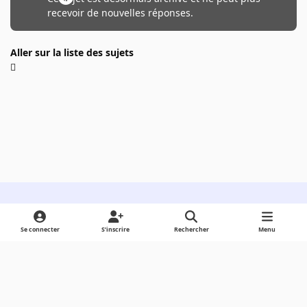
recevoir de nouvelles réponses.
Aller sur la liste des sujets
Light Mode
Dark Mode
System Preference
Se connecter
S’inscrire
Rechercher
Menu
Langue
Cookies
Powered by
Invision Community