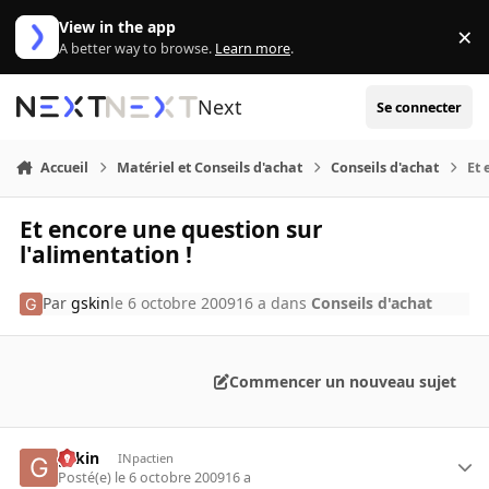
Aller au contenu
View in the app
×
Di
A better way to browse.
Learn more
.
Next
Se connecter
Accueil
Matériel et Conseils d'achat
Conseils d'achat
Et 
Et encore une question sur
l'alimentation !
Par
gskin
le 6 octobre 2009
16 a
dans
Conseils d'achat
Commencer un nouveau sujet
gskin
INpactien
Posté(e)
le 6 octobre 2009
16 a