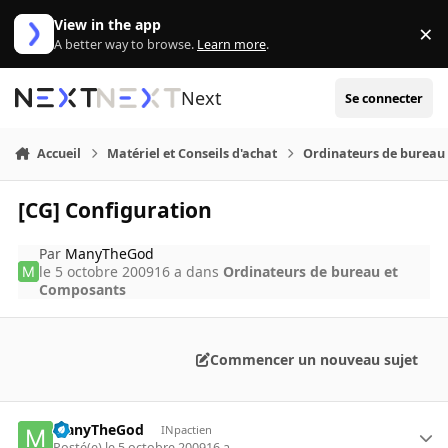
Aller au contenu
View in the app
×
Di
A better way to browse.
Learn more
.
Next
Se connecter
Accueil
Matériel et Conseils d'achat
Ordinateurs de bureau
[CG] Configuration
Par
ManyTheGod
le 5 octobre 2009
16 a
dans
Ordinateurs de bureau et
Composants
Commencer un nouveau sujet
ManyTheGod
INpactien
Posté(e)
le 5 octobre 2009
16 a