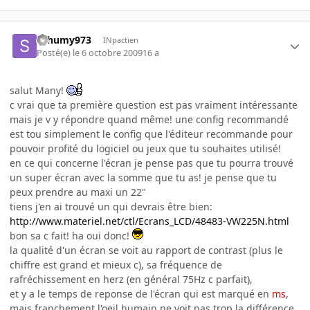
Schumy973
INpactien
Posté(e)
le 6 octobre 2009
16 a
salut Many!
c vrai que ta première question est pas vraiment intéressante
mais je v y répondre quand même! une config recommandé
est tou simplement le config que l'éditeur recommande pour
pouvoir profité du logiciel ou jeux que tu souhaites utilisé!
en ce qui concerne l'écran je pense pas que tu pourra trouvé
un super écran avec la somme que tu as! je pense que tu
peux prendre au maxi un 22"
tiens j'en ai trouvé un qui devrais être bien:
http://www.materiel.net/ctl/Ecrans_LCD/48483-VW225N.html
bon sa c fait! ha oui donc!
la qualité d'un écran se voit au rapport de contrast (plus le
chiffre est grand et mieux c), sa fréquence de
rafréchissement en herz (en général 75Hz c parfait),
et y a le temps de reponse de l'écran qui est marqué en
ms
,
mais franchement l'oeil humain ne voit pas trop la différence