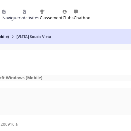
Naviguer
Activité
Classement
Clubs
Chatbox
bile)
[VISTA] Soucis Vista
oft Windows (Mobile)
 2009
16 a