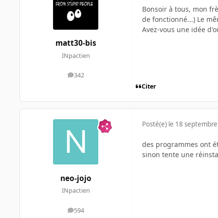
Bonsoir à tous, mon frè
de fonctionné...) Le 
Avez-vous une idée d'o
matt30-bis
INpactien
342
messages
Citer
Posté(e)
le 18 septembre
des programmes ont été
sinon tente une réinsta
neo-jojo
INpactien
594
messages