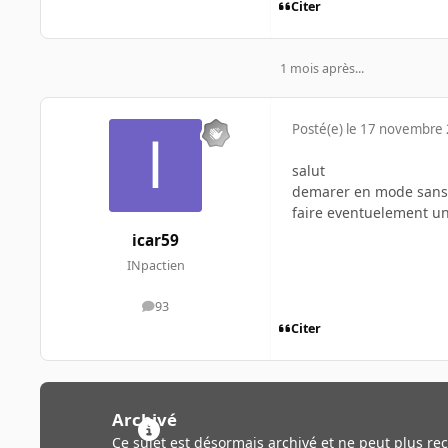
Citer
1 mois après...
Posté(e)
le 17 novembre
salut
demarer en mode sans e
faire eventuelement une
icar59
INpactien
93
messages
Citer
Archivé
Ce sujet est désormais archivé et ne peut plus re