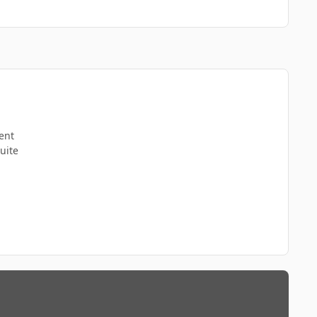
ent
uite