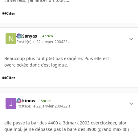
t'interress, j'ai lancer un topic....
Citer
NilSanyas
Ancien
Posté(e)
le 22 janvier 2004
22 a
Beaucoup plus faut ptet pas exagérer. Puis elle est
overclockée donc c'est logique.
Citer
jackinow
Ancien
Posté(e)
le 22 janvier 2004
22 a
elle passe la bar des 4400 a 3dmark 2003 overclockeer, alor
que moi, je ne dépasse pas la bare des 3900 (grand max!!!!!)