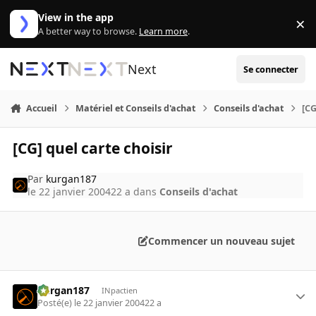
Aller au contenu
View in the app
×
Di
A better way to browse.
Learn more
.
Next
Se connecter
Accueil
Matériel et Conseils d'achat
Conseils d'achat
[CG
[CG] quel carte choisir
Par
kurgan187
le 22 janvier 2004
22 a
dans
Conseils d'achat
Commencer un nouveau sujet
kurgan187
INpactien
Posté(e)
le 22 janvier 2004
22 a