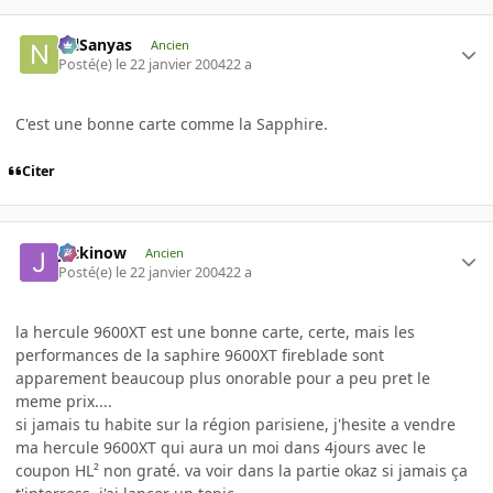
NilSanyas
Ancien
Posté(e)
le 22 janvier 2004
22 a
C'est une bonne carte comme la Sapphire.
Citer
jackinow
Ancien
Posté(e)
le 22 janvier 2004
22 a
la hercule 9600XT est une bonne carte, certe, mais les
performances de la saphire 9600XT fireblade sont
apparement beaucoup plus onorable pour a peu pret le
meme prix....
si jamais tu habite sur la région parisiene, j'hesite a vendre
ma hercule 9600XT qui aura un moi dans 4jours avec le
coupon HL² non graté. va voir dans la partie okaz si jamais ça