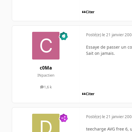
Citer
Posté(e)
le 21 janvier 20
Essaye de passer un c
Sait on jamais.
c0Ma
INpactien
1,6 k
messages
Citer
Posté(e)
le 21 janvier 20
teecharge AVG free 6, 