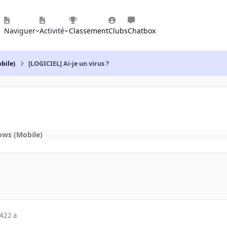
Naviguer
Activité
Classement
Clubs
Chatbox
bile)
[LOGICIEL] Ai-je un virus ?
ows (Mobile)
04
22 a