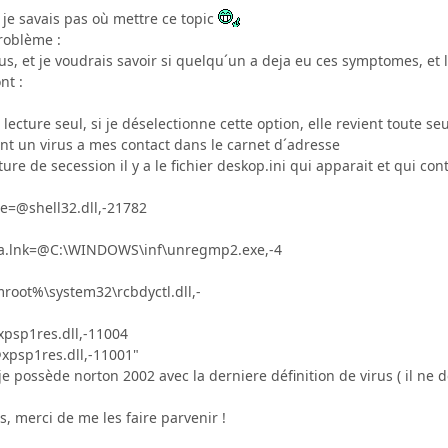
l je savais pas où mettre ce topic
roblème :
rus, et je voudrais savoir si quelqu´un a deja eu ces symptomes, et l
nt :
lecture seul, si je déselectionne cette option, elle revient toute seu
nt un virus a mes contact dans le carnet d´adresse
re de secession il y a le fichier deskop.ini qui apparait et qui con
=@shell32.dll,-21782
a.lnk=@C:\WINDOWS\inf\unregmp2.exe,-4
root%\system32\rcbdyctl.dll,-
xpsp1res.dll,-11004
@xpsp1res.dll,-11001"
je possède norton 2002 avec la derniere définition de virus ( il ne 
s, merci de me les faire parvenir !