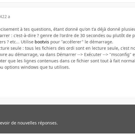
04
22 a
isement à tes questions, étant donné qu'on t'a déjà donné plusieurs 
arrer : c'est-à-dire ? genre de l'ordre de 30 secondes ou plutôt de 
s ? etc... Utilise
bootvis
pour "accélerer" le démarrage.
ecture seule : tous les fichiers des ordi sont en lecture seule, c'est 
'ouvre au démarrage, va dans Démarrer --> Exécuter --> "msconfig" 
oter que les lignes contenues dans ce fichier sont tout à fait norma
 ou options windows que tu utilises.
cevoir de nouvelles réponses.