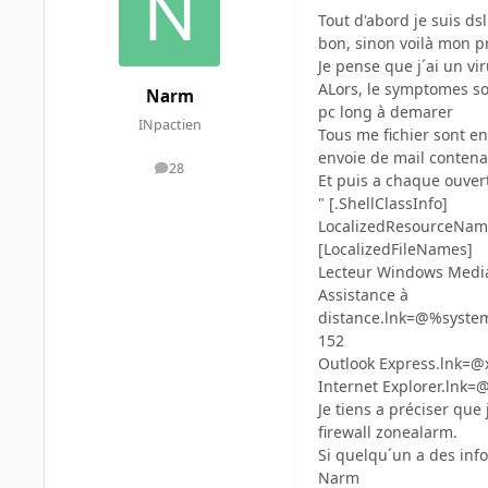
Tout d'abord je suis ds
bon, sinon voilà mon p
Je pense que j´ai un vi
ALors, le symptomes so
Narm
pc long à demarer
INpactien
Tous me fichier sont en 
envoie de mail contena
28
messages
Et puis a chaque ouvertu
" [.ShellClassInfo]
LocalizedResourceName
[LocalizedFileNames]
Lecteur Windows Medi
Assistance à
distance.lnk=@%system
152
Outlook Express.lnk=@
Internet Explorer.lnk=
Je tiens a préciser que 
firewall zonealarm.
Si quelqu´un a des info
Narm