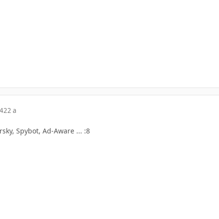
04
22 a
sky, Spybot, Ad-Aware ... :8