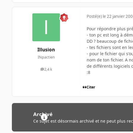
Posté(e)
le 22 janvier 20
Pour répondre plus préc
- ton pc est long à dém
DD ? beaucoup de fichier
- tes fichiers sont en l
Illusion
- pour le fichier qui s
INpactien
nom de ton fichier. A n
de différents logiciels
2,4 k
messages
:8
Citer
Archivé
Ce sujet est désormais archivé et ne peut plus re