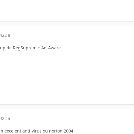
04
22 a
oup de RegSuprem + Ad-Aware...
04
22 a
un excelent anti-virus ou norton 2004