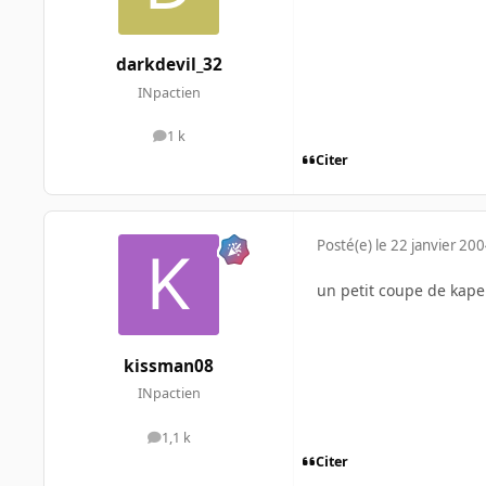
darkdevil_32
INpactien
1 k
messages
Citer
Posté(e)
le 22 janvier 20
un petit coupe de kaper
kissman08
INpactien
1,1 k
messages
Citer