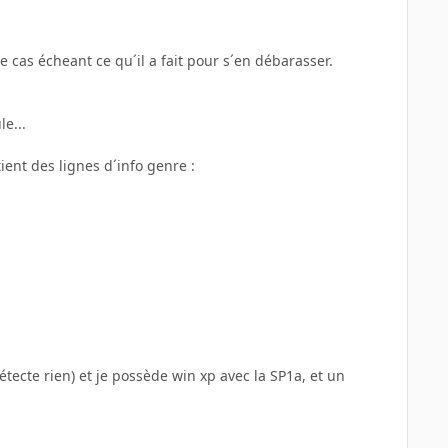
e cas écheant ce qu´il a fait pour s´en débarasser.
le...
tient des lignes d´info genre :
détecte rien) et je possède win xp avec la SP1a, et un