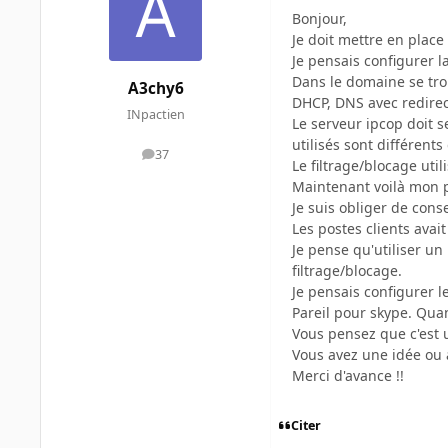
Bonjour,
Je doit mettre en place
Je pensais configurer la
Dans le domaine se tro
A3chy6
DHCP, DNS avec redirec
INpactien
Le serveur ipcop doit se
utilisés sont différents 
37
messages
Le filtrage/blocage util
Maintenant voilà mon 
Je suis obliger de con
Les postes clients avait
Je pense qu'utiliser un
filtrage/blocage.
Je pensais configurer le
Pareil pour skype. Quand
Vous pensez que c'est 
Vous avez une idée ou 
Merci d'avance !!
Citer