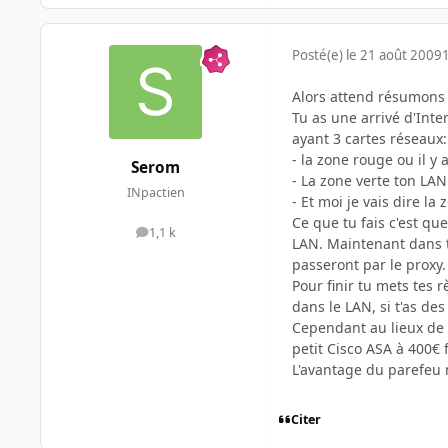
Posté(e)
le 21 août 2009
Alors attend résumons 
Tu as une arrivé d'Inte
ayant 3 cartes réseaux:
- la zone rouge ou il y 
Serom
- La zone verte ton LAN
INpactien
- Et moi je vais dire l
Ce que tu fais c'est qu
1,1 k
messages
LAN. Maintenant dans te
passeront par le proxy.
Pour finir tu mets tes 
dans le LAN, si t'as de
Cependant au lieux de t
petit Cisco ASA à 400€ 
L'avantage du parefeu m
Citer