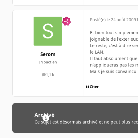
Posté(e)
le 24 août 2009
Et bien tout simplemen
joignable de l'exterie
Le reste, c'est à dire 
le LAN.
Serom
Il faut absolument que 
INpactien
n'appliqueras pas les m
Mais je suis convaincu 
1,1 k
messages
Citer
Archivé
Ce sujet est désormais archivé et ne peut plus re