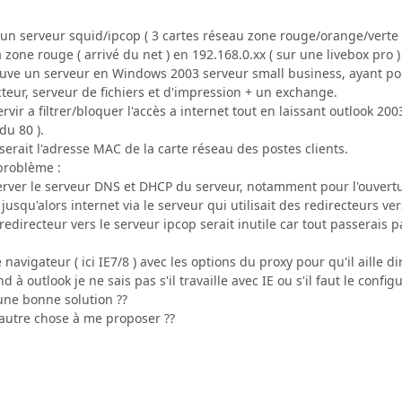
 un serveur squid/ipcop ( 3 cartes réseau zone rouge/orange/verte 
 zone rouge ( arrivé du net ) en 192.168.0.xx ( sur une livebox pro ) e
uve un serveur en Windows 2003 serveur small business, ayant pou
teur, serveur de fichiers et d'impression + un exchange.
rvir a filtrer/bloquer l'accès a internet tout en laissant outlook 20
du 80 ).
iserait l'adresse MAC de la carte réseau des postes clients.
problème :
server le serveur DNS et DHCP du serveur, notamment pour l'ouvertu
 jusqu'alors internet via le serveur qui utilisait des redirecteurs v
 redirecteur vers le serveur ipcop serait inutile car tout passerais
 navigateur ( ici IE7/8 ) avec les options du proxy pour qu'il aille d
 à outlook je ne sais pas s'il travaille avec IE ou s'il faut le config
une bonne solution ??
autre chose à me proposer ??