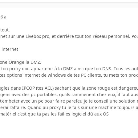
16 a
tout.
rnet sur une Livebox pro, et derrière tout ton réseau personnel. Po
a internet
a zone Orange la DMZ.
e ton proxy doit appartenir à la DMZ ainsi que ton DNS. Tous les au
s options internet de windows de tes PC clients, tu mets ton proxy
règles dans IPCOP (tes ACL) sachant que la zone rouge est dangereu
s gens avec des pc portables, qu'ils rammenent chez eux, il faut auss
'embeter avec un pc pour faire parefeu je te conseil une solution m
ferai l'affaire. Quand au proxy tu le fais sur une machine toujours 
atériel c'est que ta pas les failles logiciel dû aux OS