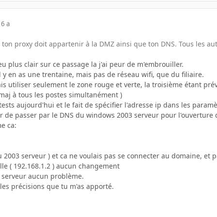
16 a
e ton proxy doit appartenir à la DMZ ainsi que ton DNS. Tous les au
eu plus clair sur ce passage la j'ai peur de m'embrouiller.
 y en as une trentaine, mais pas de réseau wifi, que du filiaire.
is utiliser seulement le zone rouge et verte, la troisième étant pré
s maj à tous les postes simultanément )
 tests aujourd'hui et le fait de spécifier l'adresse ip dans les par
er de passer par le DNS du windows 2003 serveur pour l'ouverture d
me ca:
u 2003 serveur ) et ca ne voulais pas se connecter au domaine, et p
elle ( 192.168.1.2 ) aucun changement
u serveur aucun problème.
les précisions que tu m'as apporté.