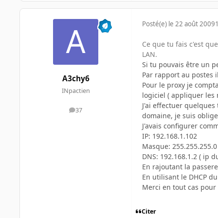
Posté(e)
le 22 août 2009
Ce que tu fais c'est qu
LAN.
Si tu pouvais être un p
Par rapport au postes il
A3chy6
Pour le proxy je compta
INpactien
logiciel ( appliquer le
J'ai effectuer quelques
37
messages
domaine, je suis oblig
J'avais configurer com
IP: 192.168.1.102
Masque: 255.255.255.0
DNS: 192.168.1.2 ( ip d
En rajoutant la passer
En utilisant le DHCP d
Merci en tout cas pour 
Citer