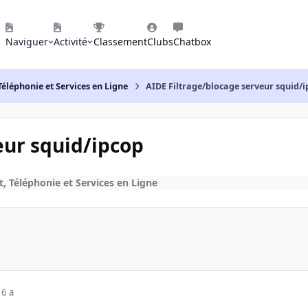
Naviguer
Activité
Classement
Clubs
Chatbox
Téléphonie et Services en Ligne
AIDE Filtrage/blocage serveur squid/
eur squid/ipcop
t, Téléphonie et Services en Ligne
16 a