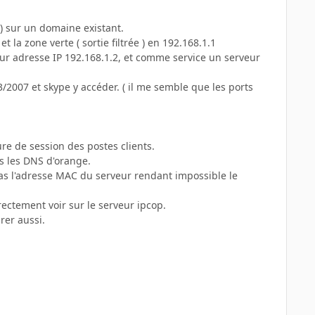
) sur un domaine existant.
t la zone verte ( sortie filtrée ) en 192.168.1.1
r adresse IP 192.168.1.2, et comme service un serveur
03/2007 et skype y accéder. ( il me semble que les ports
re de session des postes clients.
ers les DNS d'orange.
 pas l'adresse MAC du serveur rendant impossible le
irectement voir sur le serveur ipcop.
urer aussi.