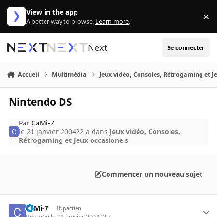
Aller au contenu
View in the app
×
Di
A better way to browse.
Learn more
.
Next
Se connecter
Accueil
Multimédia
Jeux vidéo, Consoles, Rétrogaming et J
Nintendo DS
Par
CaMi-7
le 21 janvier 2004
22 a
dans
Jeux vidéo, Consoles,
Rétrogaming et Jeux occasionels
Commencer un nouveau sujet
CaMi-7
INpactien
Posté(e)
le 21 janvier 2004
22 a