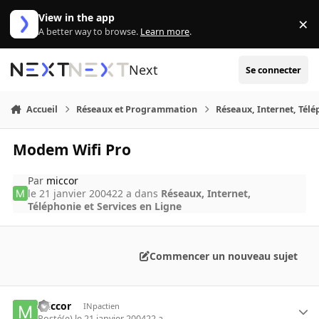
Aller au contenu
View in the app
×
Di
A better way to browse.
Learn more
.
Next
Se connecter
Accueil
Réseaux et Programmation
Réseaux, Internet, Télé
Modem Wifi Pro
Par
miccor
le 21 janvier 2004
22 a
dans
Réseaux, Internet,
Téléphonie et Services en Ligne
Commencer un nouveau sujet
miccor
INpactien
Posté(e)
le 21 janvier 2004
22 a