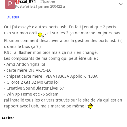
Pascal_974
INpactien
Posté(e)
le 21 janvier 2004
22 a
AUTEUR
Oui j'ai essayé d'autres ports usb. En fait j'en ai que 2 ports
usb sur mon ordi
, et sur les 2 ça ne marche toujours pas.
Et sinon comment désactiver alors la gestion des ports usb ? (
c dans le bios ça ? )
P.S : j'ai flasher mon bios mais ça n'a rien changé.
Les composants de ma config qui peut être utile :
- Amd Ahtlon 1ghz lol
- carte mère DFI AK75-EC
- chipset carte mère : VIA VT8363A Apollo KT133A
- GForce 2 Gts 32 Mo Gros lol
- Creative SoundBlaster Live! 5.1
- Win Xp Home et 576 Sdram
J'ai installé tous les drivers trouvés sur le site de via qui est en
rapport avec l'usb, mais marche po même !
Citer