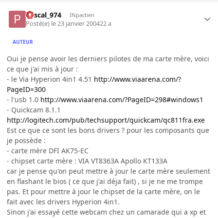
Pascal_974
INpactien
Posté(e)
le 23 janvier 2004
22 a
AUTEUR
Oui je pense avoir les derniers pilotes de ma carte mère, voici
ce que j'ai mis à jour :
- le Via Hyperion 4in1 4.51
http://www.viaarena.com/?
PageID=300
- l'usb 1.0
http://www.viaarena.com/?PageID=298#windows1
- Quickcam 8.1.1
http://logitech.com/pub/techsupport/quickcam/qc811fra.exe
Est ce que ce sont les bons drivers ? pour les composants que
je possède :
- carte mère DFI AK75-EC
- chipset carte mère : VIA VT8363A Apollo KT133A
car je pense qu'on peut mettre à jour le carte mère seulement
en flashant le bios ( ce que j'ai déja fait) , si je ne me trompe
pas. Et pour mettre à jour le chipset de la carte mère, on le
fait avec les drivers Hyperion 4in1.
Sinon j'ai essayé cette webcam chez un camarade qui a xp et