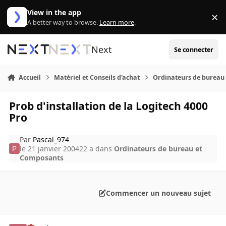
Aller au contenu
View in the app
×
Di
A better way to browse.
Learn more
.
Next
Se connecter
Accueil
Matériel et Conseils d'achat
Ordinateurs de bureau
Prob d'installation de la Logitech 4000
Pro
Par
Pascal_974
le 21 janvier 2004
22 a
dans
Ordinateurs de bureau et
Composants
Commencer un nouveau sujet