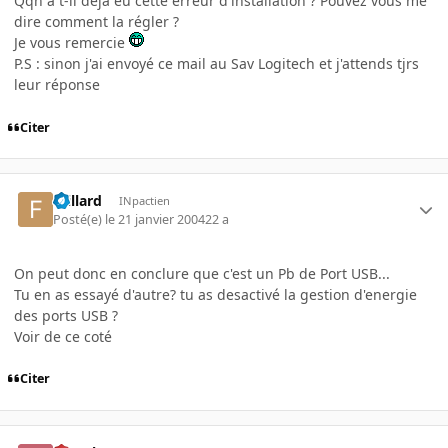
Qqn a t-il déja eu cette erreur d'installation ? Pouvez vous me
dire comment la régler ?
Je vous remercie
P.S : sinon j'ai envoyé ce mail au Sav Logitech et j'attends tjrs
leur réponse
Citer
fbillard
INpactien
Posté(e)
le 21 janvier 2004
22 a
On peut donc en conclure que c'est un Pb de Port USB...
Tu en as essayé d'autre? tu as desactivé la gestion d'energie
des ports USB ?
Voir de ce coté
Citer