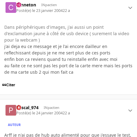
canneton
INpactien
Posté(e)
le 23 janvier 2004
22 a
Dans périphériques d'images, j'ai aussi un point
d'exclamation jaune à côté de usb device ( surement la video
pour la webcam )
j'ai deja eu ce message et je l'ai encore dailleur en
reflechissant depuis je ne me sert plus de ces ports
enfin bon ca reviens quand tu reinstalle enfin avec moi
au faite ce ne sont pas les port de la carte mere mais les ports
de ma carte usb 2 qui mon fait ca
Citer
Pascal_974
INpactien
Posté(e)
le 24 janvier 2004
22 a
AUTEUR
Arff je n'ai pas de hub auto alimenté pour que j'essaye le test,