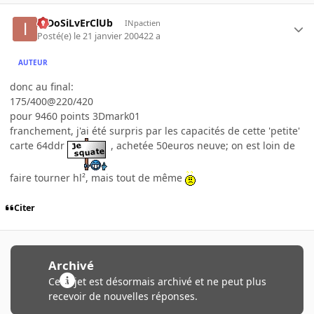
InDoSiLvErClUb
INpactien
Posté(e)
le 21 janvier 2004
22 a
AUTEUR
donc au final:
175/400@220/420
pour 9460 points 3Dmark01
franchement, j'ai été surpris par les capacités de cette 'petite'
carte 64ddr
, achetée 50euros neuve; on est loin de
faire tourner hl², mais tout de même
Citer
Archivé
Ce sujet est désormais archivé et ne peut plus
recevoir de nouvelles réponses.