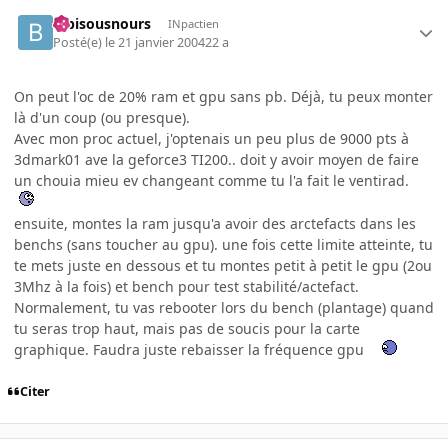
bibisousnours
INpactien
Posté(e)
le 21 janvier 2004
22 a
On peut l'oc de 20% ram et gpu sans pb. Déjà, tu peux monter
là d'un coup (ou presque).
Avec mon proc actuel, j'optenais un peu plus de 9000 pts à
3dmark01 ave la geforce3 TI200.. doit y avoir moyen de faire
un chouia mieu ev changeant comme tu l'a fait le ventirad.
ensuite, montes la ram jusqu'a avoir des arctefacts dans les
benchs (sans toucher au gpu). une fois cette limite atteinte, tu
te mets juste en dessous et tu montes petit à petit le gpu (2ou
3Mhz à la fois) et bench pour test stabilité/actefact.
Normalement, tu vas rebooter lors du bench (plantage) quand
tu seras trop haut, mais pas de soucis pour la carte
graphique. Faudra juste rebaisser la fréquence gpu
Citer