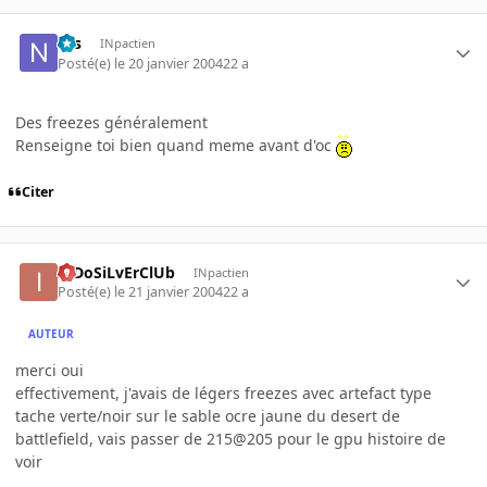
Nis
INpactien
Posté(e)
le 20 janvier 2004
22 a
Des freezes généralement
Renseigne toi bien quand meme avant d'oc
Citer
InDoSiLvErClUb
INpactien
Posté(e)
le 21 janvier 2004
22 a
AUTEUR
merci oui
effectivement, j'avais de légers freezes avec artefact type
tache verte/noir sur le sable ocre jaune du desert de
battlefield, vais passer de 215@205 pour le gpu histoire de
voir