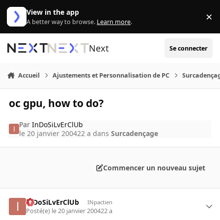
Aller au contenu
View in the app
×
Di
A better way to browse.
Learn more
.
Next
Se connecter
Accueil
Ajustements et Personnalisation de PC
Surcadença
oc gpu, how to do?
Par
InDoSiLvErClUb
le 20 janvier 2004
22 a
dans
Surcadençage
Commencer un nouveau sujet
InDoSiLvErClUb
INpactien
Posté(e)
le 20 janvier 2004
22 a