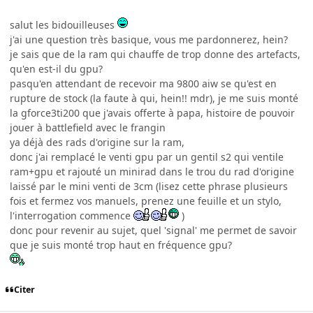
salut les bidouilleuses
j'ai une question très basique, vous me pardonnerez, hein?
je sais que de la ram qui chauffe de trop donne des artefacts,
qu'en est-il du gpu?
pasqu'en attendant de recevoir ma 9800 aiw se qu'est en
rupture de stock (la faute à qui, hein!! mdr), je me suis monté
la gforce3ti200 que j'avais offerte à papa, histoire de pouvoir
jouer à battlefield avec le frangin
ya déjà des rads d'origine sur la ram,
donc j'ai remplacé le venti gpu par un gentil s2 qui ventile
ram+gpu et rajouté un minirad dans le trou du rad d'origine
laissé par le mini venti de 3cm (lisez cette phrase plusieurs
fois et fermez vos manuels, prenez une feuille et un stylo,
l'interrogation commence
)
donc pour revenir au sujet, quel 'signal' me permet de savoir
que je suis monté trop haut en fréquence gpu?
Citer