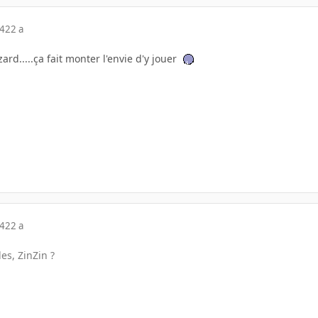
04
22 a
ard.....ça fait monter l'envie d'y jouer
04
22 a
es, ZinZin ?