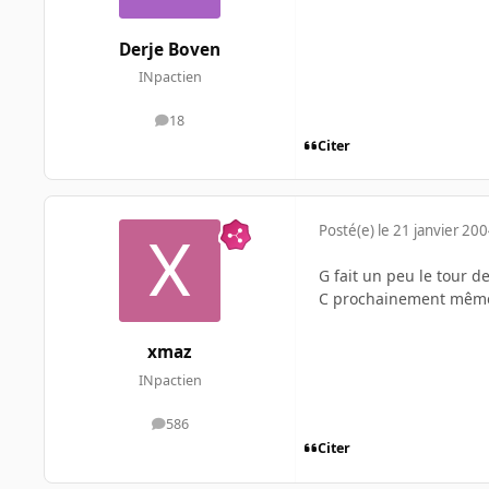
Derje Boven
INpactien
18
messages
Citer
Posté(e)
le 21 janvier 20
G fait un peu le tour de
C prochainement même
xmaz
INpactien
586
messages
Citer