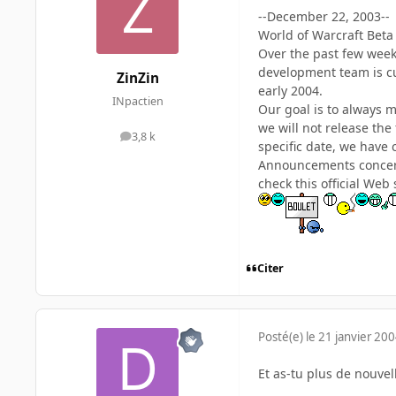
--December 22, 2003--
World of Warcraft Beta
Over the past few weeks
development team is cu
ZinZin
early 2004.
INpactien
Our goal is to always m
we will not release the
3,8 k
messages
specific date, we have 
Announcements concerni
check this official Web
Citer
Posté(e)
le 21 janvier 20
Et as-tu plus de nouvell