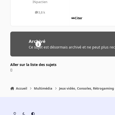
INpactien
3,8 k
messages
Citer
Archivé
Ce sujet est désormais archivé et ne peut plus re
Aller sur la liste des sujets
Accueil
Multimédia
Jeux vidéo, Consoles, Rétrogaming 
Light Mode
Dark Mode
System Preference