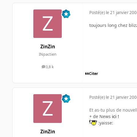
Posté(e)
le 21 janvier 20
toujours long chez blizz
ZinZin
INpactien
3,8 k
messages
Citer
Posté(e)
le 21 janvier 20
Et as-tu plus de nouvell
+ de News
ici !
:yaisse:
ZinZin