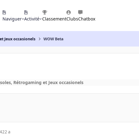
Naviguer
Activité
Classement
Clubs
Chatbox
et Jeux occasionels
WOW Beta
soles, Rétrogaming et Jeux occasionels
04
22 a