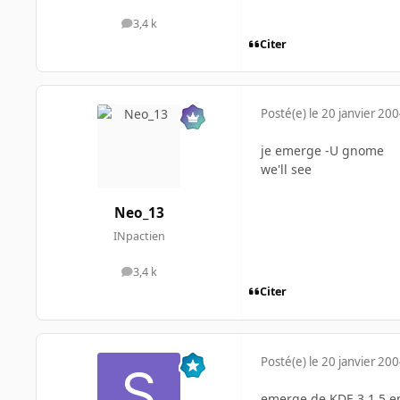
3,4 k
messages
Citer
Posté(e)
le 20 janvier 20
je emerge -U gnome
we'll see
Neo_13
INpactien
3,4 k
messages
Citer
Posté(e)
le 20 janvier 20
emerge de KDE 3.1.5 en