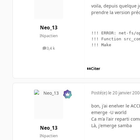
voila, depuis quelque jo
prendre la version préc
Neo_13
!!! ERROR: net-fs/o
INpactien
!!! Function src_co
3,4 k
messages
Citer
Posté(e)
le 20 janvier 20
bon, j'ai enelver le 
emerge -U world
Ca m'a l'air reparti co
Là, j'emerge samba
Neo_13
INpactien