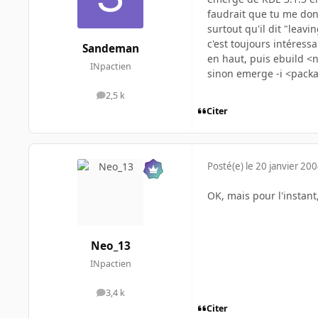
faudrait que tu me donn
surtout qu'il dit "leav
c'est toujours intéress
Sandeman
en haut, puis ebuild <
INpactien
sinon emerge -i <package
2,5 k
messages
Citer
Posté(e)
le 20 janvier 20
OK, mais pour l'instant,
Neo_13
INpactien
3,4 k
messages
Citer