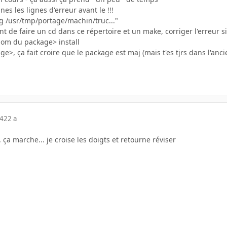
es les lignes d'erreur avant le !!!
ing /usr/tmp/portage/machin/truc..."
ant de faire un cd dans ce répertoire et un make, corriger l'erreur s
nom du package> install
>, ça fait croire que le package est maj (mais t'es tjrs dans l'ancie
04
22 a
 ça marche... je croise les doigts et retourne réviser