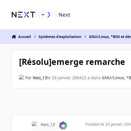
Aller au contenu
Next
Accueil
Systèmes d'exploitation
GNU/Linux, *BSD et dé
[Résolu]emerge remarche
Par
Neo_13
le 20 janvier 2004
22 a
dans
GNU/Linux, *B
Posté(e)
le 20 janvier 20