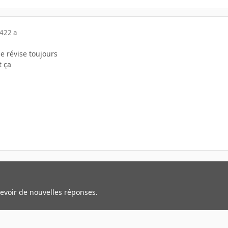
04
22 a
je révise toujours
t ça
cevoir de nouvelles réponses.