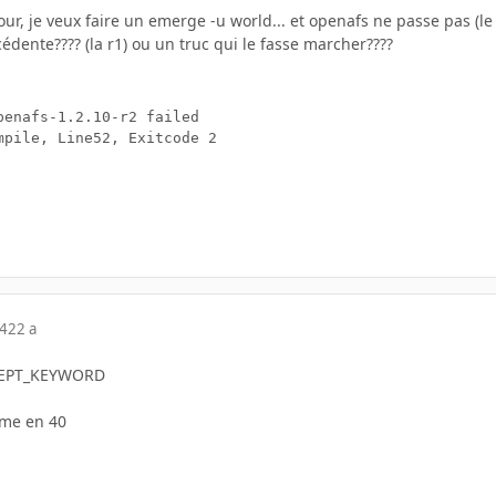
ur, je veux faire un emerge -u world... et openafs ne passe pas (le 1.
édente???? (la r1) ou un truc qui le fasse marcher????
penafs-1.2.10-r2 failed

mpile, Line52, Exitcode 2

04
22 a
ACCEPT_KEYWORD
mme en 40