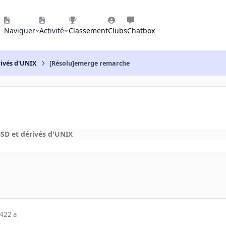
Naviguer
Activité
Classement
Clubs
Chatbox
rivés d'UNIX
[Résolu]emerge remarche
SD et dérivés d'UNIX
04
22 a