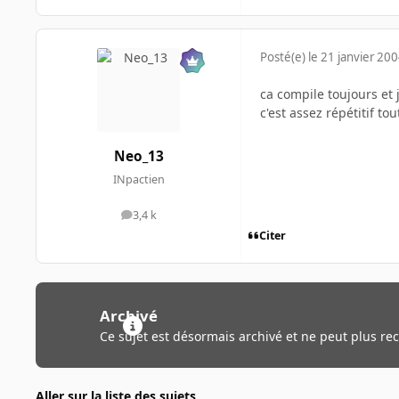
Posté(e)
le 21 janvier 20
ca compile toujours et 
c'est assez répétitif tou
Neo_13
INpactien
3,4 k
messages
Citer
Archivé
Ce sujet est désormais archivé et ne peut plus re
Aller sur la liste des sujets