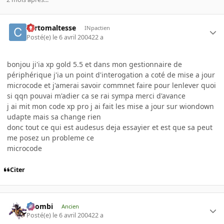
cortomaltesse
INpactien
Posté(e)
le 6 avril 2004
22 a
bonjou ji'ia xp gold 5.5 et dans mon gestionnaire de
périphérique j'ia un point d'interogation a coté de mise a jour
microcode et j'amerai savoir commnet faire pour lenlever quoi
si qqn pouvai m'adier ca se rai sympa merci d'avance
j ai mit mon code xp pro j ai fait les mise a jour sur wiondown
udapte mais sa change rien
donc tout ce qui est audesus deja essayier et est que sa peut
me posez un probleme ce
microcode
Citer
XZombi
Ancien
Posté(e)
le 6 avril 2004
22 a