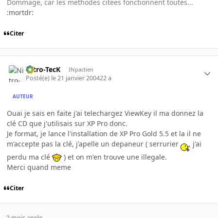
Dommage, car les methodes citees fonctionnent toutes...
:mortdr:
Citer
Nitro-TecK
INpactien
Posté(e)
le 21 janvier 2004
22 a
AUTEUR
Ouai je sais en faite j'ai telechargez ViewKey il ma donnez la
clé CD que j'utilisais sur XP Pro donc.
Je format, je lance l'installation de XP Pro Gold 5.5 et la il ne
m'accepte pas la clé, j'apelle un depaneur ( serrurier
j'ai
perdu ma clé
) et on m'en trouve une illegale.
Merci quand meme
Citer
2 mois après...