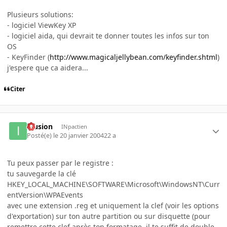
Plusieurs solutions:
- logiciel ViewKey XP
- logiciel aida, qui devrait te donner toutes les infos sur ton
OS
- KeyFinder (
http://www.magicaljellybean.com/keyfinder.shtml
)
j'espere que ca aidera...
Citer
Illusion
INpactien
Posté(e)
le 20 janvier 2004
22 a
Tu peux passer par le registre :
tu sauvegarde la clé
HKEY_LOCAL_MACHINE\SOFTWARE\Microsoft\WindowsNT\Curr
entVersion\WPAEvents
avec une extension .reg et uniquement la clef (voir les options
d'exportation) sur ton autre partition ou sur disquette (pour
remettre cette clef après ton formatage, il te suffit de double