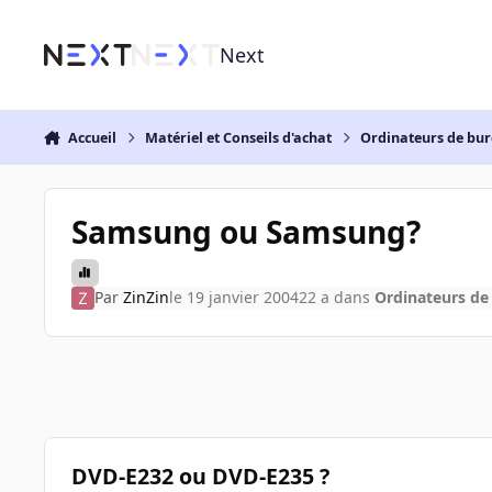
Aller au contenu
Next
Accueil
Matériel et Conseils d'achat
Ordinateurs de bu
Samsung ou Samsung?
Par
ZinZin
le 19 janvier 2004
22 a
dans
Ordinateurs de
DVD-E232 ou DVD-E235 ?