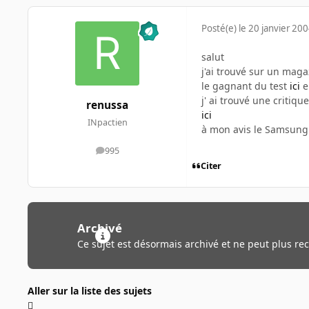
Posté(e)
le 20 janvier 20
salut
j'ai trouvé sur un mag
le gagnant du test
ici
e
j' ai trouvé une criti
renussa
ici
INpactien
à mon avis le Samsung
995
messages
Citer
Archivé
Ce sujet est désormais archivé et ne peut plus re
Aller sur la liste des sujets