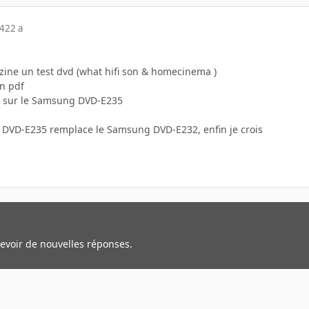
04
22 a
azine un test dvd (what hifi son & homecinema )
n pdf
que sur le Samsung DVD-E235
 DVD-E235 remplace le Samsung DVD-E232, enfin je crois
cevoir de nouvelles réponses.