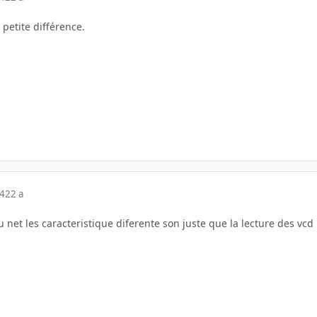
petite différence.
04
22 a
 net les caracteristique diferente son juste que la lecture des vc