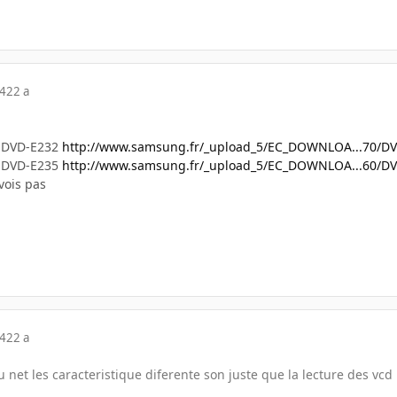
04
22 a
g DVD-E232
http://www.samsung.fr/_upload_5/EC_DOWNLOA...70/DV
g DVD-E235
http://www.samsung.fr/_upload_5/EC_DOWNLOA...60/DV
 vois pas
04
22 a
 net les caracteristique diferente son juste que la lecture des vc