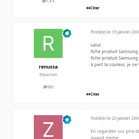
1,4 k
messages
Citer
Posté(e)
le 19 janvier 20
salut
fiche produit Samsun
fiche produit Samsun
à part la couleur, je ne
renussa
INpactien
995
messages
Citer
Posté(e)
le 20 janvier 20
En regarden sur prix du
quand meme