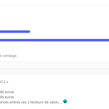
e sondage.
04
22 a
00 euros
00 euros
ences entres ces 2 lecteurs de salon....