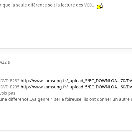
r que la seule diférence soit la lecture des VCD...
04
22 a
g DVD-E232
http://www.samsung.fr/_upload_5/EC_DOWNLOA...70/DV
g DVD-E235
http://www.samsung.fr/_upload_5/EC_DOWNLOA...60/DV
 vois pas
cune difference...ya genre 1 serie foireuse, ils ont donner un autre 