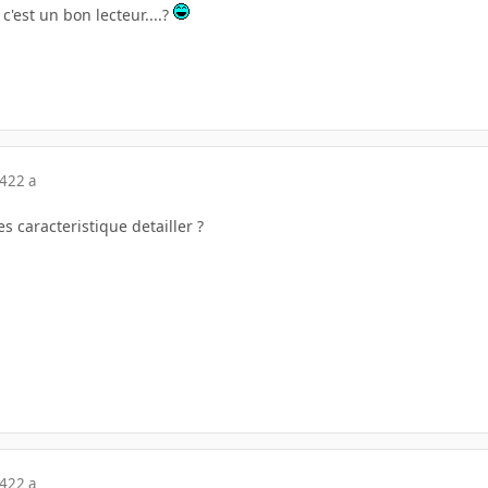
'est un bon lecteur....?
04
22 a
es caracteristique detailler ?
04
22 a