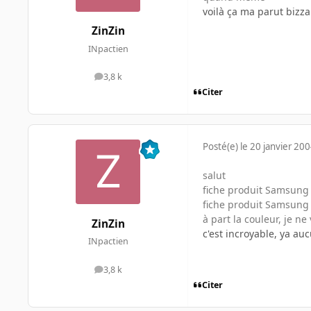
voilà ça ma parut bizza
ZinZin
INpactien
3,8 k
messages
Citer
Posté(e)
le 20 janvier 20
salut
fiche produit Samsun
fiche produit Samsun
à part la couleur, je ne
ZinZin
c'est incroyable, ya au
INpactien
3,8 k
messages
Citer