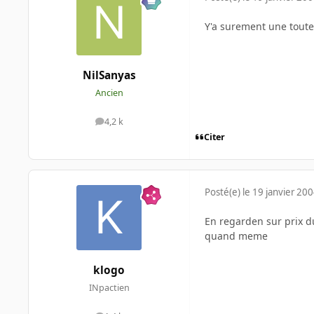
Y'a surement une toute 
NilSanyas
Ancien
4,2 k
messages
Citer
Posté(e)
le 19 janvier 20
En regarden sur prix du
quand meme
klogo
INpactien