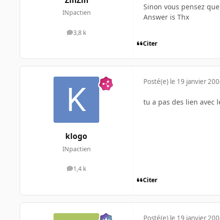
ZinZin
Sinon vous pensez que c
INpactien
Answer is Thx
3,8 k
messages
Citer
Posté(e)
le 19 janvier 20
tu a pas des lien avec l
klogo
INpactien
1,4 k
messages
Citer
Posté(e)
le 19 janvier 20