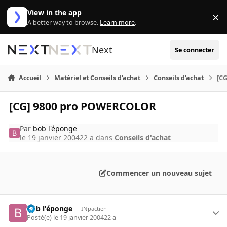
Aller au contenu
View in the app
×
Di
A better way to browse.
Learn more
.
Next
Se connecter
Accueil
Matériel et Conseils d'achat
Conseils d'achat
[C
[CG] 9800 pro POWERCOLOR
Par
bob l'éponge
le 19 janvier 2004
22 a
dans
Conseils d'achat
Commencer un nouveau sujet
bob l'éponge
INpactien
Posté(e)
le 19 janvier 2004
22 a