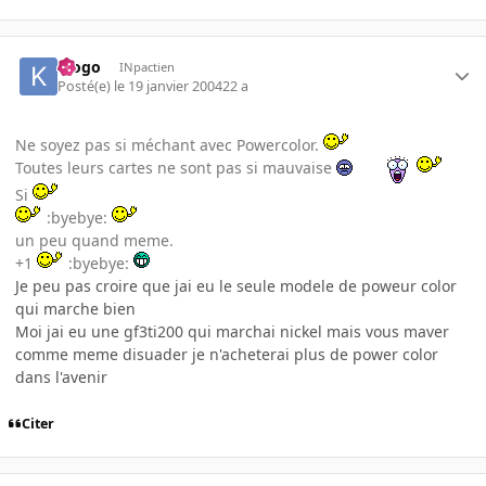
klogo
INpactien
Posté(e)
le 19 janvier 2004
22 a
Ne soyez pas si méchant avec Powercolor.
Toutes leurs cartes ne sont pas si mauvaise
Si
:byebye:
un peu quand meme.
+1
:byebye:
Je peu pas croire que jai eu le seule modele de poweur color
qui marche bien
Moi jai eu une gf3ti200 qui marchai nickel mais vous maver
comme meme disuader je n'acheterai plus de power color
dans l'avenir
Citer