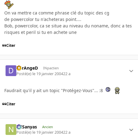
On va mettre ca comme phrase clé du topic des cg
de powercolor tu n'acheteras point....
Bob, powercolor, ca se situe au niveau du noname, donc a tes
risques et peril si tu en achete une
Citer
DErAngeD
INpactien
Posté(e)
le 19 janvier 2004
22 a
Faudrait qu'il y ait un topic "Protégez-Vous"... :8
Citer
NilSanyas
Ancien
Posté(e)
le 19 janvier 2004
22 a