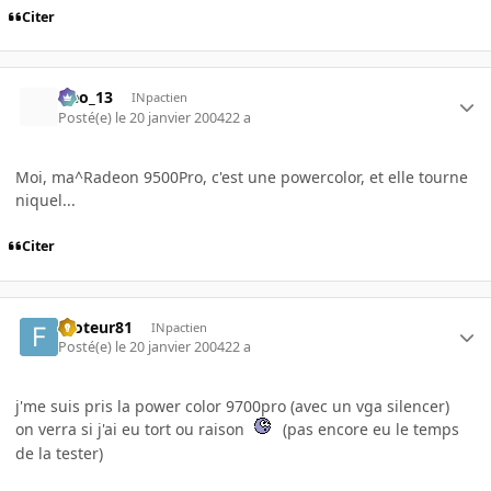
Citer
Neo_13
INpactien
Posté(e)
le 20 janvier 2004
22 a
Moi, ma^Radeon 9500Pro, c'est une powercolor, et elle tourne
niquel...
Citer
footeur81
INpactien
Posté(e)
le 20 janvier 2004
22 a
j'me suis pris la power color 9700pro (avec un vga silencer)
on verra si j'ai eu tort ou raison
(pas encore eu le temps
de la tester)