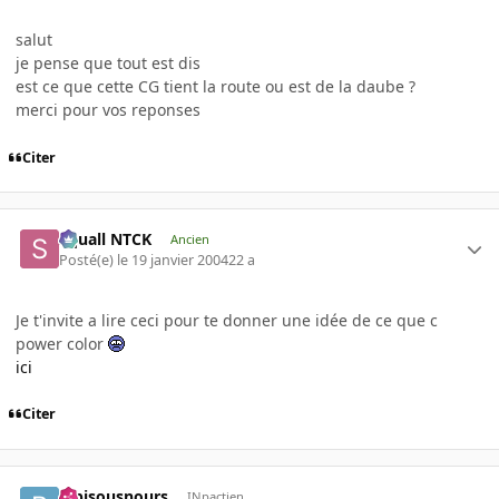
salut
je pense que tout est dis
est ce que cette CG tient la route ou est de la daube ?
merci pour vos reponses
Citer
Squall NTCK
Ancien
Posté(e)
le 19 janvier 2004
22 a
Je t'invite a lire ceci pour te donner une idée de ce que c
power color
ici
Citer
bibisousnours
INpactien