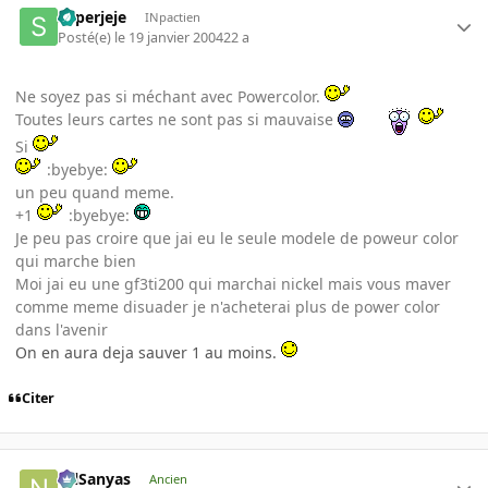
superjeje
INpactien
Posté(e)
le 19 janvier 2004
22 a
Ne soyez pas si méchant avec Powercolor.
Toutes leurs cartes ne sont pas si mauvaise
Si
:byebye:
un peu quand meme.
+1
:byebye:
Je peu pas croire que jai eu le seule modele de poweur color
qui marche bien
Moi jai eu une gf3ti200 qui marchai nickel mais vous maver
comme meme disuader je n'acheterai plus de power color
dans l'avenir
On en aura deja sauver 1 au moins.
Citer
NilSanyas
Ancien