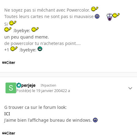
Ne soyez pas si méchant avec Powercolor.
Toutes leurs cartes ne sont pas si mauvaise
Si
:byebye:
un peu quand meme.
de powercolor tu n'acheteras point....
+1
:byebye:
Citer
superjeje
INpactien
Posté(e)
le 19 janvier 2004
22 a
G trouver ca sur le forum look:
ICI
J'aime bien l'affichage bureau de windows.
Citer