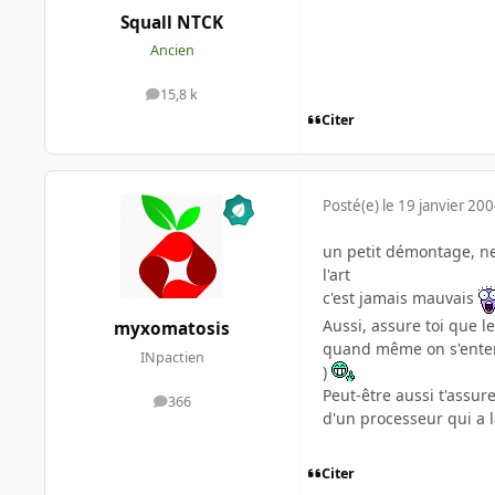
Squall NTCK
Ancien
15,8 k
messages
Citer
Posté(e)
le 19 janvier 20
un petit démontage, net
l'art
c'est jamais mauvais
Aussi, assure toi que l
myxomatosis
quand même on s'entend!
INpactien
)
Peut-être aussi t'assur
366
messages
d'un processeur qui a l
Citer