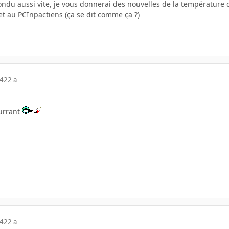
pondu aussi vite, je vous donnerai des nouvelles de la température
et au PCInpactiens (ça se dit comme ça ?)
04
22 a
ourrant
04
22 a