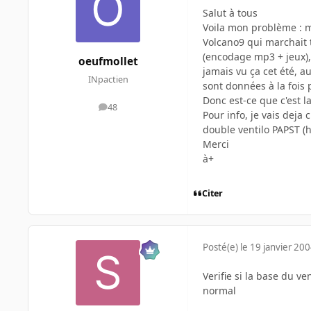
Salut à tous
Voila mon problème : m
Volcano9 qui marchait 
(encodage mp3 + jeux), e
oeufmollet
jamais vu ça cet été, a
INpactien
sont données à la fois 
Donc est-ce que c'est la
48
messages
Pour info, je vais deja
double ventilo PAPST (h
Merci
à+
Citer
Posté(e)
le 19 janvier 20
Verifie si la base du ve
normal