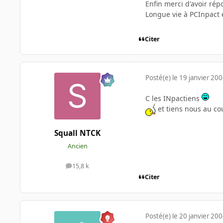
Enfin merci d'avoir ré
Longue vie à PCInpact 
Citer
Posté(e)
le 19 janvier 20
C les INpactiens
et tiens nous au c
Squall NTCK
Ancien
15,8 k
messages
Citer
Posté(e)
le 20 janvier 20