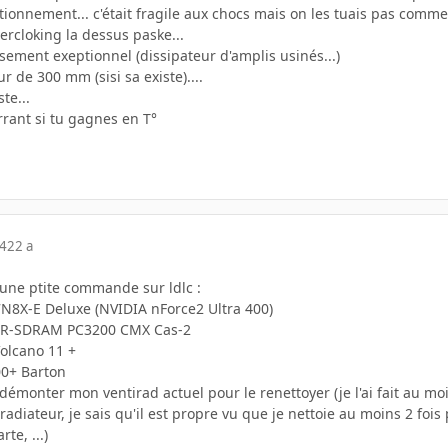
ctionnement... c'était fragile aux chocs mais on les tuais pas comme
ercloking la dessus paske...
ssement exeptionnel (dissipateur d'amplis usinés...)
r de 300 mm (sisi sa existe)....
te...
rrant si tu gagnes en T°
04
22 a
 une ptite commande sur ldlc :
N8X-E Deluxe (NVIDIA nForce2 Ultra 400)
DR-SDRAM PC3200 CMX Cas-2
olcano 11 +
0+ Barton
edémonter mon ventirad actuel pour le renettoyer (je l'ai fait au 
e radiateur, je sais qu'il est propre vu que je nettoie au moins 2 f
rte, ...)