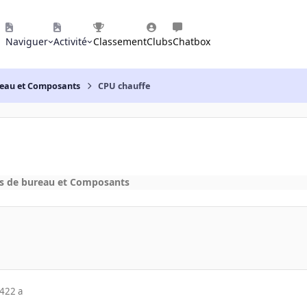
Naviguer
Activité
Classement
Clubs
Chatbox
reau et Composants
CPU chauffe
s de bureau et Composants
04
22 a