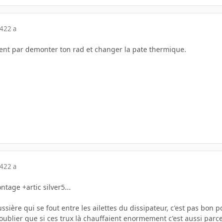
04
22 a
nt par demonter ton rad et changer la pate thermique.
04
22 a
age +artic silver5...
ussière qui se fout entre les ailettes du dissipateur, c'est pas bon p
ublier que si ces trux là chauffaient enormement c'est aussi parce