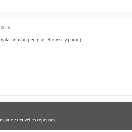
04
22 a
 remplacante(un peu plus efficasse y parait)
cevoir de nouvelles réponses.