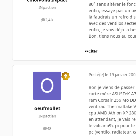
80° sans altérer le fon
INpactien
enfin, essaye pas un ov
là faudrais un refroidi
2,4 k
messages
avec des ventilos secteu
enfin, je vois déjà la bes
Bon, tiens nous au cou
Citer
Posté(e)
le 19 janvier 20
Bon je viens de passer
carte mère ASUSTeK A7
ram Corsair 256 Mo D
ventirad Thermaltake V
oeufmollet
cpu AMD Athlon XP 280
INpactien
en attendant, je vais r
le volcano9), pi pour l
48
messages
pc (ventilo, radiateur, ca