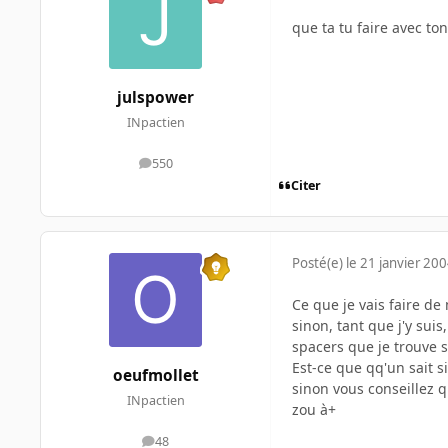
que ta tu faire avec ton
julspower
INpactien
550
messages
Citer
Posté(e)
le 21 janvier 20
Ce que je vais faire de
sinon, tant que j'y suis
spacers que je trouve 
Est-ce que qq'un sait s
oeufmollet
sinon vous conseillez q
INpactien
zou à+
48
messages