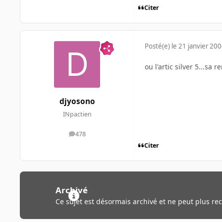
Citer
Posté(e)
le 21 janvier 20
ou l'artic silver 5...sa
djyosono
INpactien
478
messages
Citer
Archivé
Ce sujet est désormais archivé et ne peut plus re