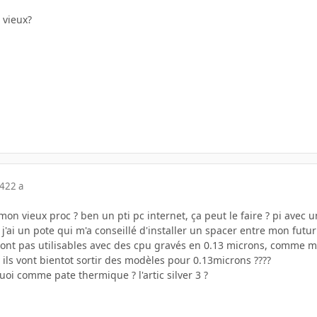
 vieux?
04
22 a
 mon vieux proc ? ben un pti pc internet, ça peut le faire ? pi avec 
, j'ai un pote qui m'a conseillé d'installer un spacer entre mon futu
sont pas utilisables avec des cpu gravés en 0.13 microns, comme m
i ils vont bientot sortir des modèles pour 0.13microns ????
uoi comme pate thermique ? l'artic silver 3 ?