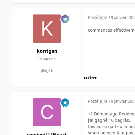
Posté(e)
le 19 janvier 20
commences effectiveme
korrigan
INpactien
8,2 k
messages
Citer
Posté(e)
le 19 janvier 20
+1 Démontage-Redémont
j'ai gagné 10 degrès...
fais aussi gaffe à la po
sinon beeeen faut pas o
cmoivoilà INpact