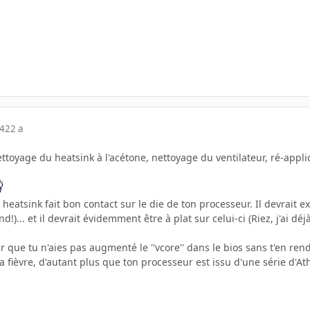
04
22 a
toyage du heatsink à l'acétone, nettoyage du ventilateur, ré-applic
e heatsink fait bon contact sur le die de ton processeur. Il devrait 
)... et il devrait évidemment être à plat sur celui-ci (Riez, j'ai 
er que tu n'aies pas augmenté le ''vcore'' dans le bios sans t'en r
a fièvre, d'autant plus que ton processeur est issu d'une série d'