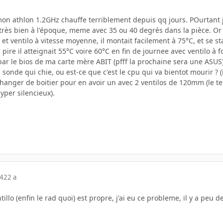
on athlon 1.2GHz chauffe terriblement depuis qq jours. POurtant j'
très bien à l'époque, meme avec 35 ou 40 degrés dans la pièce. O
t ventilo à vitesse moyenne, il montait facilement à 75°C, et se stab
u pire il atteignait 55°C voire 60°C en fin de journee avec ventilo à
par le bios de ma carte mère ABIT (pfff la prochaine sera une ASUS)
 sonde qui chie, ou est-ce que c'est le cpu qui va bientot mourir ? (
 changer de boitier pour en avoir un avec 2 ventilos de 120mm (le t
yper silencieux).
04
22 a
ntillo (enfin le rad quoi) est propre, j'ai eu ce probleme, il y a peu