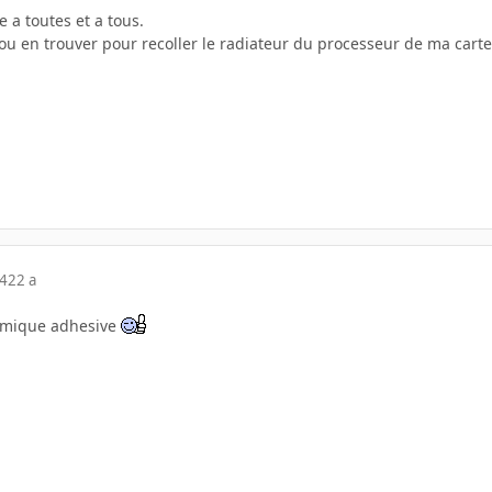
 a toutes et a tous.
t ou en trouver pour recoller le radiateur du processeur de ma car
04
22 a
hermique adhesive