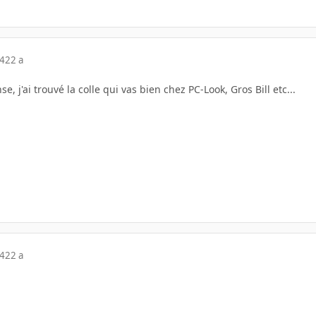
04
22 a
, j'ai trouvé la colle qui vas bien chez PC-Look, Gros Bill etc...
04
22 a