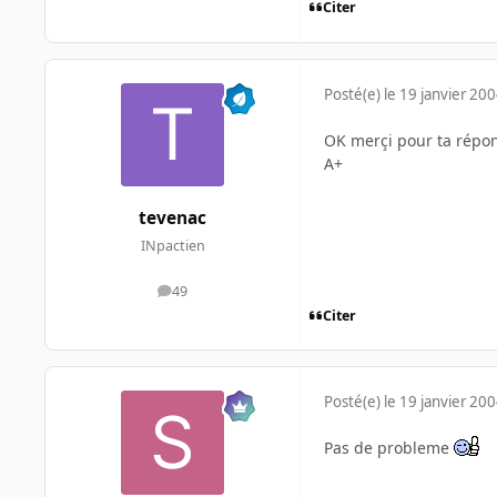
Citer
Posté(e)
le 19 janvier 20
OK merçi pour ta réponse
A+
tevenac
INpactien
49
messages
Citer
Posté(e)
le 19 janvier 20
Pas de probleme