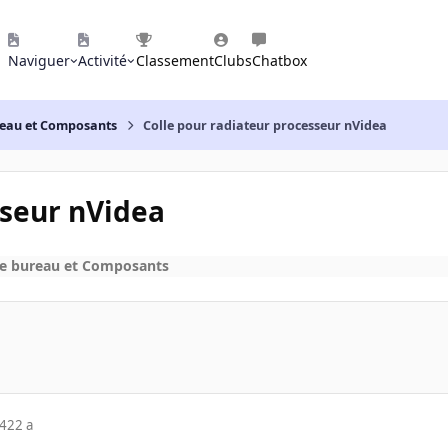
Naviguer
Activité
Classement
Clubs
Chatbox
reau et Composants
Colle pour radiateur processeur nVidea
sseur nVidea
de bureau et Composants
04
22 a