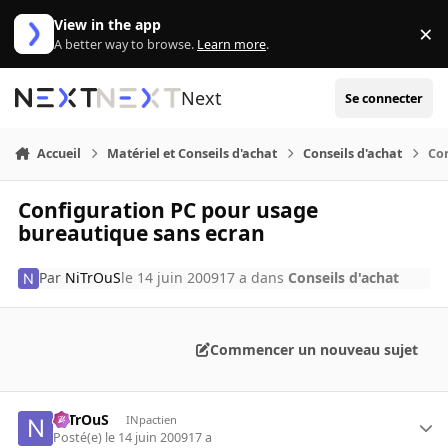
Aller au contenu
View in the app
×
Di
A better way to browse.
Learn more
.
Next
Se connecter
Accueil
Matériel et Conseils d'achat
Conseils d'achat
Co
Configuration PC pour usage
bureautique sans ecran
Par
NiTrOuS
le 14 juin 2009
17 a
dans
Conseils d'achat
Commencer un nouveau sujet
NiTrOuS
INpactien
Posté(e)
le 14 juin 2009
17 a