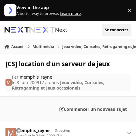
Aller au contenu
View in the app
×
Di
A better way to browse.
Learn more
.
Next
Se connecter
Accueil
Multimédia
Jeux vidéo, Consoles, Rétrogaming et J
[CS] location d'un serveur de jeux
Par
memphis_rayne
le 3 juin 2009
17 a
dans
Jeux vidéo, Consoles,
Rétrogaming et Jeux occasionels
Commencer un nouveau sujet
memphis_rayne
INpactien
Posté(e)
le 3 juin 2009
17 a