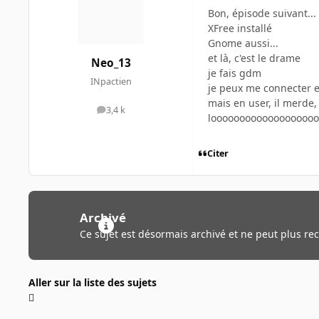
Bon, épisode suivant...
XFree installé
Gnome aussi...
et là, c'est le drame
Neo_13
je fais gdm
INpactien
je peux me connecter e
mais en user, il merde,
3,4 k
messages
loooooooooooooooooo
Citer
Archivé
Ce sujet est désormais archivé et ne peut plus re
Aller sur la liste des sujets