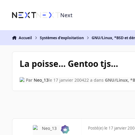
Aller au contenu
Next
Accueil
Systèmes d'exploitation
GNU/Linux, *BSD et dé
La poisse... Gentoo tjs...
Par
Neo_13
le 17 janvier 2004
22 a
dans
GNU/Linux, *B
Posté(e)
le 17 janvier 20