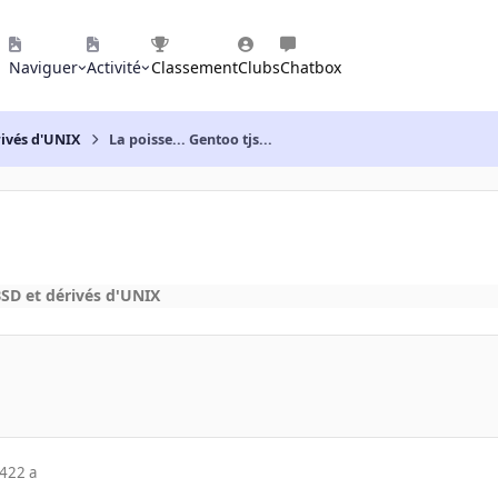
Naviguer
Activité
Classement
Clubs
Chatbox
rivés d'UNIX
La poisse... Gentoo tjs...
SD et dérivés d'UNIX
04
22 a