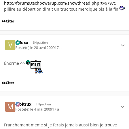
http://forums.techpowerup.com/showthread.php?t=67975
piiiire au départ on dirait un truc tout merdique pis à la fin
Citer
valoxx
INpactien
Posté(e)
le 28 avril 2009
17 a
Énorme ^^
Citer
moitrux
INpactien
Posté(e)
le 4 mai 2009
17 a
Franchement meme si je ferais jamais aussi bien je trouve