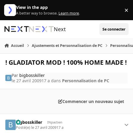
Aller au contenu
View in the app
×
Di
A better way to browse.
Learn more
.
Next
Se connecter
Accueil
Ajustements et Personnalisation de PC
Personnalis
! GLADIATOR MOD ! 100% HOME MADE !
Par
bigbosskiller
le 27 avril 2009
17 a
dans
Personnalisation de PC
Commencer un nouveau sujet
bigbosskiller
INpactien
Posté(e)
le 27 avril 2009
17 a