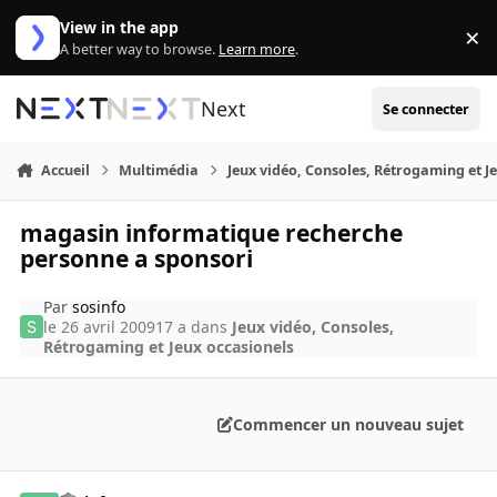
Aller au contenu
View in the app
×
Di
A better way to browse.
Learn more
.
Next
Se connecter
Accueil
Multimédia
Jeux vidéo, Consoles, Rétrogaming et J
magasin informatique recherche
personne a sponsori
Par
sosinfo
le 26 avril 2009
17 a
dans
Jeux vidéo, Consoles,
Rétrogaming et Jeux occasionels
Commencer un nouveau sujet