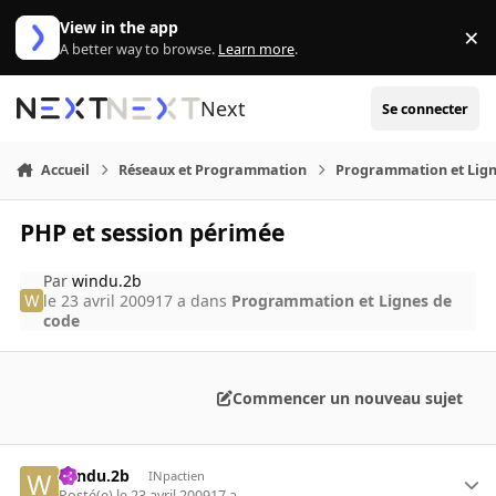
Aller au contenu
View in the app
×
Di
A better way to browse.
Learn more
.
Next
Se connecter
Accueil
Réseaux et Programmation
Programmation et Lign
PHP et session périmée
Par
windu.2b
le 23 avril 2009
17 a
dans
Programmation et Lignes de
code
Commencer un nouveau sujet
windu.2b
INpactien
Posté(e)
le 23 avril 2009
17 a