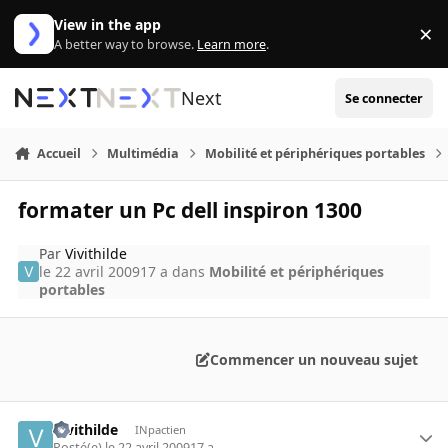
Aller au contenu
View in the app
×
Di
A better way to browse.
Learn more
.
Next
Se connecter
Accueil
Multimédia
Mobilité et périphériques portables
formater un Pc dell inspiron 1300
Par
Vivithilde
le 22 avril 2009
17 a
dans
Mobilité et périphériques
portables
Commencer un nouveau sujet
Vivithilde
INpactien
Posté(e)
le 22 avril 2009
17 a