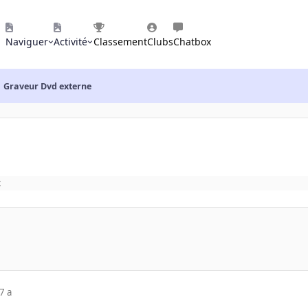
Naviguer
Activité
Classement
Clubs
Chatbox
Graveur Dvd externe
t
7 a