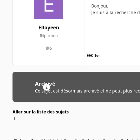
Bonjour,
Je suis à la recherche 
Elloyeen
INpactien
6
messages
Citer
Archivé
Ce sujet est désormais archivé et ne peut plus re
Aller sur la liste des sujets