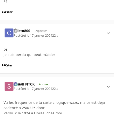
+1
Citer
cuisto800
INpactien
Posté(e)
le 17 janvier 2004
22 a
bs
je suis perdu qui peut m'aider
Citer
Squall NTCK
Ancien
Posté(e)
le 17 janvier 2004
22 a
Vu les frequence de ta carte c logique wazo, ma Le est deja
cadencé a 250/225 donc....
Perso, c le 1024 a Unreal chez moi