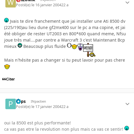
Posté(e)
le 16 janvier 2004
22 a
Jvais te dire franchement que jai installer une Ati 8500 dv
(225/190)au lieu dune gf2mx400 sur le pc a ma copine, et jai
été obliger de rester UT2003 en 800*600 quand meme, Nfsu
joue très mal....par contre a Warcraft 3 c'est Maintenant Bcp
mieux
Beaucoup plus fluide
Mais n'hésite pas a changer si tu peut lavoir pour pas chere
Citer
Paps
INpactien
Posté(e)
le 17 janvier 2004
22 a
oui la 8500 est plus performante!
ca vas pas etre la revolution non plus mais ca vas ce sentir!