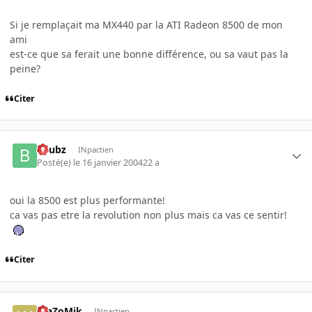
Si je remplaçait ma MX440 par la ATI Radeon 8500 de mon
ami
est-ce que sa ferait une bonne différence, ou sa vaut pas la
peine?
Citer
beubz
INpactien
Posté(e)
le 16 janvier 2004
22 a
oui la 8500 est plus performante!
ca vas pas etre la revolution non plus mais ca vas ce sentir!
Citer
WaZoMik
INpactien