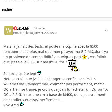
Citer
WaZoMik
INpactien
Posté(e)
le 18 janvier 2004
22 a
Mais la jai fait des tests, el pc de ma copine avec la 8500
fonctionne bcp plus mal que mon pc avec ma Gf2 MX..donc ya
un probleme de compatibilité a quelques part
, vas falloir
que jessaie la 8500 sur ma Kt3-Ultra 2
Son pc a tjs été lent
Note:Je crois que jvais lui changer sa config, son P4 1.6
Willamet vas vraiment mal, vraiment pas performant, meme
OC a 1.9 il se traine, je crois que jvais lui acheter un Duron 1.6
OC a 2.2 Gzh sur une cm à base de kt400, donc pas vraiment
dispendieux et assez performant......
Vive Amd