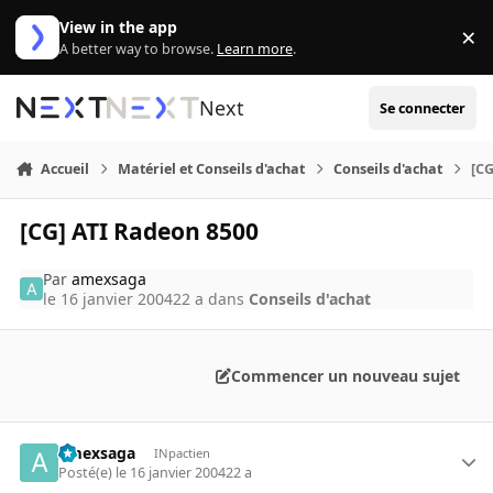
Aller au contenu
View in the app
×
Di
A better way to browse.
Learn more
.
Next
Se connecter
Accueil
Matériel et Conseils d'achat
Conseils d'achat
[CG
[CG] ATI Radeon 8500
Par
amexsaga
le 16 janvier 2004
22 a
dans
Conseils d'achat
Commencer un nouveau sujet
amexsaga
INpactien
Posté(e)
le 16 janvier 2004
22 a