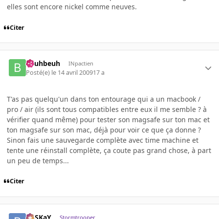
elles sont encore nickel comme neuves.
Citer
beuhbeuh
INpactien
Posté(e)
le 14 avril 2009
17 a
T'as pas quelqu'un dans ton entourage qui a un macbook /
pro / air (ils sont tous compatibles entre eux il me semble ? à
vérifier quand même) pour tester son magsafe sur ton mac et
ton magsafe sur son mac, déjà pour voir ce que ça donne ?
Sinon fais une sauvegarde complète avec time machine et
tente une réinstall complète, ça coute pas grand chose, à part
un peu de temps...
Citer
PoSKaY
Stormtrooper