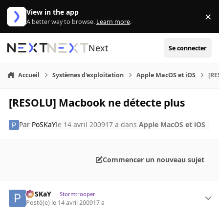
Aller au contenu
View in the app
×
Di
A better way to browse.
Learn more
.
Next
Se connecter
Accueil
Systèmes d'exploitation
Apple MacOS et iOS
[RE
[RESOLU] Macbook ne détecte plus
Par
PoSKaY
le 14 avril 2009
17 a
dans
Apple MacOS et iOS
Commencer un nouveau sujet
PoSKaY
Stormtrooper
Posté(e)
le 14 avril 2009
17 a