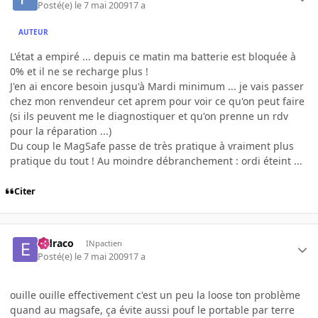
Posté(e)
le 7 mai 2009
17 a
AUTEUR
L'état a empiré ... depuis ce matin ma batterie est bloquée à
0% et il ne se recharge plus !
J'en ai encore besoin jusqu'à Mardi minimum ... je vais passer
chez mon renvendeur cet aprem pour voir ce qu'on peut faire
(si ils peuvent me le diagnostiquer et qu'on prenne un rdv
pour la réparation ...)
Du coup le MagSafe passe de très pratique à vraiment plus
pratique du tout ! Au moindre débranchement : ordi éteint ...
Citer
eldraco
INpactien
Posté(e)
le 7 mai 2009
17 a
ouille ouille effectivement c'est un peu la loose ton problème
quand au magsafe, ça évite aussi pouf le portable par terre