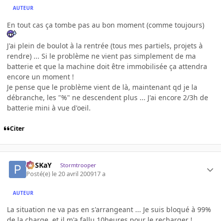
AUTEUR
En tout cas ça tombe pas au bon moment (comme toujours)
J'ai plein de boulot à la rentrée (tous mes partiels, projets à
rendre) ... Si le problème ne vient pas simplement de ma
batterie et que la machine doit être immobilisée ça attendra
encore un moment !
Je pense que le problème vient de là, maintenant qd je la
débranche, les "%" ne descendent plus ... J'ai encore 2/3h de
batterie mini à vue d'oeil.
Citer
PoSKaY
Stormtrooper
Posté(e)
le 20 avril 2009
17 a
AUTEUR
La situation ne va pas en s'arrangeant ... Je suis bloqué à 99%
de la charge, et il m'a fallu 10heures pour le recharger !