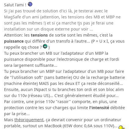
Salut l'ami !
Si j'ai pas trouvé de solution d'ici là, je testerai avec le
MagSafe d'un ami (attention, les tensions des MB et MBP ne
sont pas les mêmes !) et si ça marche tjs pas je ferai une
installation sur un disque externe pour voir ...
Attention: les
tensions
de sortie sont les mêmes, c'est la
puissance
qui différe d'un transfo à l'autre... (P = U x I, ça vous
rappelle qq chose ?
)
Tu peux brancher un MB sur l'adaptateur d'un MBP la
puissance disponible pour l'electronique de charge et l'ordi
sera largement suffisante...
Tu peux brancher un MBP sur l'adaptateur d'un MB pour faire
de "l'utilisation soft" (sans batterie) OU de la recharge batterie
(machine éteinte) MAIS pas les deux ET ça reste déconseillé...
Ensuite, aucun INpact si tu branches ton ordi et son bloc alim
sur du 110v (réseau US)... C'est généralement étudié pour...
Par contre, une prise 110v "rasoir" comporte, en plus, une
protection contre les sur-charges qui limite
l'intensité
débitée
par la prise...
Mais
théoriquement
, ça devrait convenir pour un ordinateur
portable, surtout un MacBook (65W donc 0,6A sous 110V)...