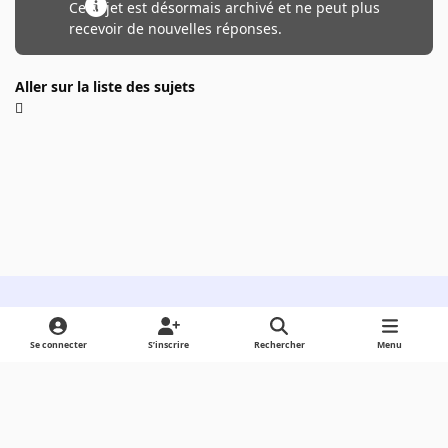
Ce sujet est désormais archivé et ne peut plus
recevoir de nouvelles réponses.
Aller sur la liste des sujets
Light Mode
Dark Mode
System Preference
Se connecter
S’inscrire
Rechercher
Menu
Langue
Cookies
Powered by
Invision Community