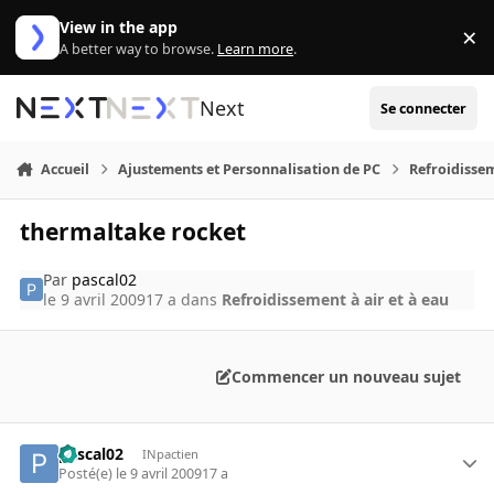
Aller au contenu
View in the app
×
Di
A better way to browse.
Learn more
.
Next
Se connecter
Accueil
Ajustements et Personnalisation de PC
Refroidissem
thermaltake rocket
Par
pascal02
le 9 avril 2009
17 a
dans
Refroidissement à air et à eau
Commencer un nouveau sujet
pascal02
INpactien
Posté(e)
le 9 avril 2009
17 a