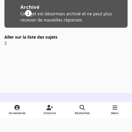
Archivé
Ce sujet est désormais archivé et ne peut plus
recevoir de nouvelles réponses.
Aller sur la liste des sujets
Light Mode
Dark Mode
System Preference
Se connecter
S’inscrire
Rechercher
Menu
Langue
Cookies
Powered by
Invision Community