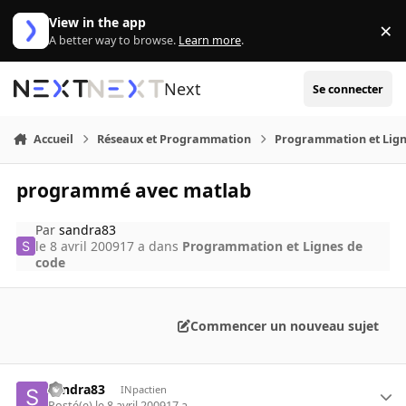
Aller au contenu
View in the app
×
Di
A better way to browse.
Learn more
.
Next
Se connecter
Accueil
Réseaux et Programmation
Programmation et Lign
programmé avec matlab
Par
sandra83
le 8 avril 2009
17 a
dans
Programmation et Lignes de
code
Commencer un nouveau sujet
sandra83
INpactien
Posté(e)
le 8 avril 2009
17 a