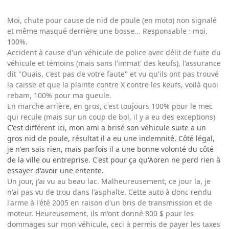
Moi, chute pour cause de nid de poule (en moto) non signalé
et même masqué derrière une bosse... Responsable : moi,
100%.
Accident à cause d'un véhicule de police avec délit de fuite du
véhicule et témoins (mais sans l'immat' des keufs), l'assurance
dit "Ouais, c'est pas de votre faute" et vu qu'ils ont pas trouvé
la caisse et que la plainte contre X contre les keufs, voilà quoi
rebam, 100% pour ma gueule.
En marche arrière, en gros, c'est toujours 100% pour le mec
qui recule (mais sur un coup de bol, il y a eu des exceptions)
C'est différent ici, mon ami a brisé son véhicule suite a un
gros nid de poule, résultat il a eu une indemnité. Côté légal,
je n'en sais rien, mais parfois il a une bonne volonté du côté
de la ville ou entreprise. C'est pour ça qu'Aoren ne perd rien à
essayer d'avoir une entente.
Un jour, j'ai vu au beau lac. Malheureusement, ce jour la, je
n'ai pas vu de trou dans l'asphalte. Cette auto à donc rendu
l'arme à l'été 2005 en raison d'un bris de transmission et de
moteur. Heureusement, ils m'ont donné 800 $ pour les
dommages sur mon véhicule, ceci à permis de payer les taxes