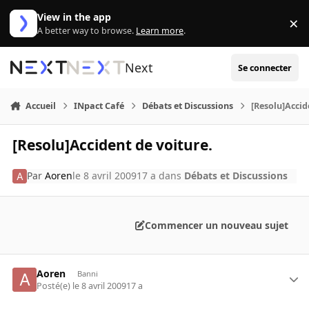
Aller au contenu
View in the app
×
Di
A better way to browse.
Learn more
.
Next
Se connecter
Accueil
INpact Café
Débats et Discussions
[Resolu]Accid
[Resolu]Accident de voiture.
Par
Aoren
le 8 avril 2009
17 a
dans
Débats et Discussions
Commencer un nouveau sujet
Aoren
Banni
Posté(e)
le 8 avril 2009
17 a