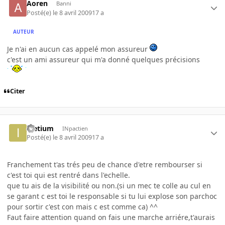
Aoren
Banni
Posté(e)
le 8 avril 2009
17 a
AUTEUR
Je n'ai en aucun cas appelé mon assureur
c'est un ami assureur qui m'a donné quelques précisions
Citer
Ieetium
INpactien
Posté(e)
le 8 avril 2009
17 a
Franchement t'as trés peu de chance d'etre rembourser si
c'est toi qui est rentré dans l'echelle.
que tu ais de la visibilité ou non.(si un mec te colle au cul en
se garant c est toi le responsable si tu lui explose son parchoc
pour sortir c'est con mais c est comme ca) ^^
Faut faire attention quand on fais une marche arriére,t'aurais