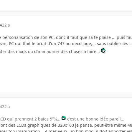
04
22 a
 personalisation de son PC, donc il faut que sa te plaise ... puis
ni, PC qui ffait le bruit d'un 747 au decollage,... sans oublier les 
rder des mods ou d'immaginer des choses a faire...
04
22 a
 LCD qui prennent 2 baies 5"¼...
c'est une bonne idée pareil...
e sont des LCDs graphiques de 320x160 je pense, peut-être même 48
liser ton imagination... A mes yeux, un bon mod, il doit apporter v