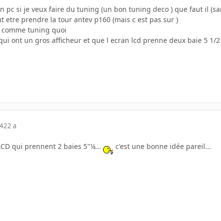
 pc si je veux faire du tuning (un bon tuning deco ) que faut il (
t etre prendre la tour antev p160 (mais c est pas sur )
s comme tuning quoi
l qui ont un gros afficheur et que l ecran lcd prenne deux baie 5 1/2
04
22 a
 LCD qui prennent 2 baies 5"¼...
c'est une bonne idée pareil...