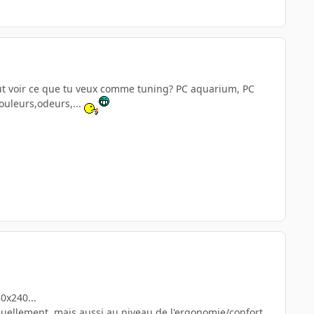
 faut voir ce que tu veux comme tuning? PC aquarium, PC
couleurs,odeurs,...
0x240...
isuellement, mais aussi au niveau de l'ergonomie/confort