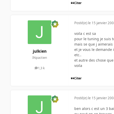
Citer
Posté(e)
le 15 janvier 20
voila c est sa
pour le tuning je suis t
mais se que j aimerais 
et je vous le demande i
julkien
etc..
INpactien
et autre des chose que
voila
1,3 k
messages
Citer
Posté(e)
le 15 janvier 20
ben alors c est un 3 bai
ou peut on en trouver