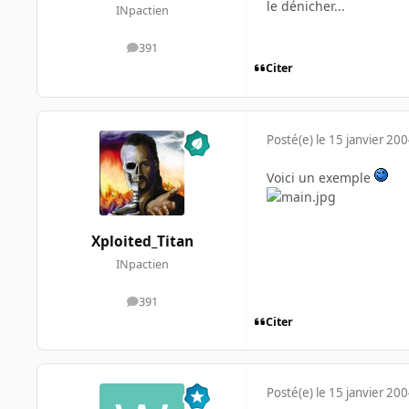
le dénicher...
INpactien
391
messages
Citer
Posté(e)
le 15 janvier 20
Voici un exemple
Xploited_Titan
INpactien
391
messages
Citer
Posté(e)
le 15 janvier 20