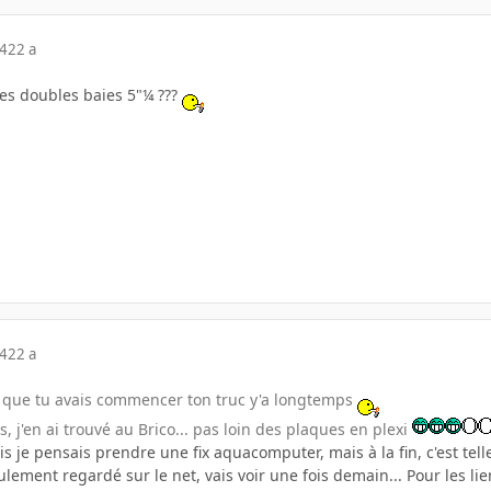
04
22 a
les doubles baies 5"¼ ???
04
22 a
 que tu avais commencer ton truc y'a longtemps
ées, j'en ai trouvé au Brico... pas loin des plaques en plexi
s je pensais prendre une fix aquacomputer, mais à la fin, c'est tel
 seulement regardé sur le net, vais voir une fois demain... Pour les 