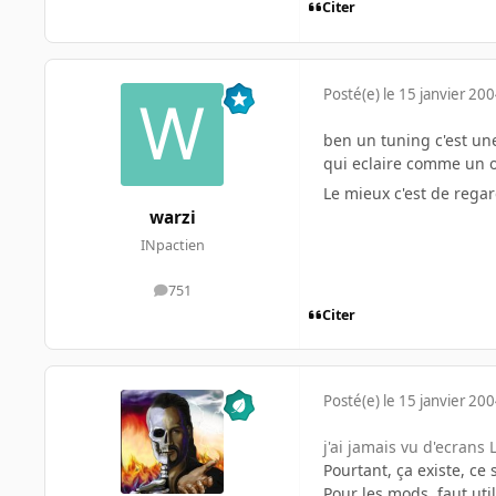
Citer
Posté(e)
le 15 janvier 20
ben un tuning c'est une
qui eclaire comme un ov
Le mieux c'est de rega
warzi
INpactien
751
messages
Citer
Posté(e)
le 15 janvier 20
j'ai jamais vu d'ecrans
Pourtant, ça existe, c
Pour les mods, faut uti