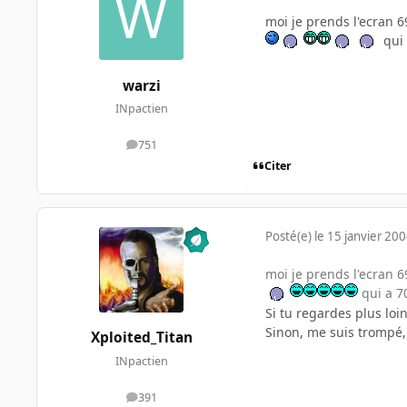
moi je prends l'ecran 6
qui 
warzi
INpactien
751
messages
Citer
Posté(e)
le 15 janvier 20
moi je prends l'ecran 6
qui a 70
Si tu regardes plus loi
Sinon, me suis trompé, 
Xploited_Titan
INpactien
391
messages