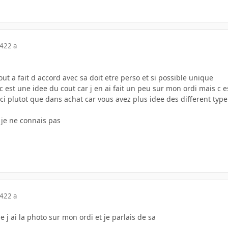
04
22 a
out a fait d accord avec sa doit etre perso et si possible unique
c est une idee du cout car j en ai fait un peu sur mon ordi mais c e
ci plutot que dans achat car vous avez plus idee des different type
 je ne connais pas
04
22 a
e j ai la photo sur mon ordi et je parlais de sa