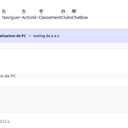
Naviguer
Activité
Classement
Clubs
Chatbox
alisation de PC
tuning de a a z
on de PC
04
22 a