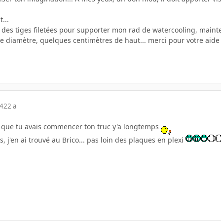
...
y a des tiges filetées pour supporter mon rad de watercooling, main
 diamètre, quelques centimètres de haut... merci pour votre aide
04
22 a
 que tu avais commencer ton truc y'a longtemps
ées, j'en ai trouvé au Brico... pas loin des plaques en plexi