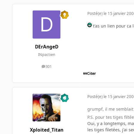
Posté(e)
le 15 janvier 20
t'as un lien pour ca 
DErAngeD
INpactien
301
messages
Citer
Posté(e)
le 15 janvier 20
grumpf, il me semblait
P.S. pour tes tiges filt
Oui, y a longtemps, mai
les tiges filetées, j'ai
Xploited_Titan