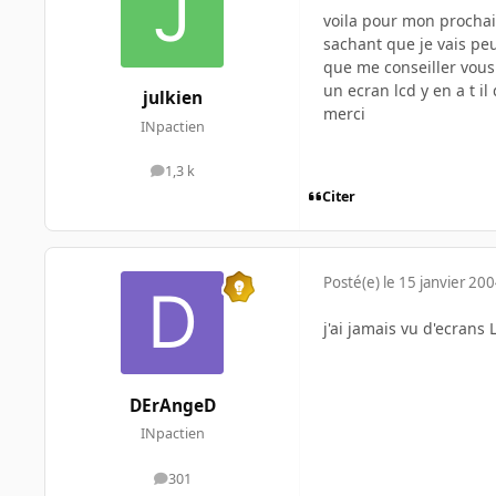
voila pour mon prochain
sachant que je vais peu
que me conseiller vou
un ecran lcd y en a t i
julkien
merci
INpactien
1,3 k
messages
Citer
Posté(e)
le 15 janvier 20
j'ai jamais vu d'ecrans
DErAngeD
INpactien
301
messages