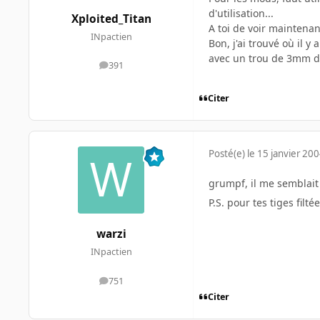
d'utilisation...
Xploited_Titan
A toi de voir maintenant
INpactien
Bon, j'ai trouvé où il 
avec un trou de 3mm de
391
messages
Citer
Posté(e)
le 15 janvier 20
grumpf, il me semblait
P.S. pour tes tiges filt
warzi
INpactien
751
messages
Citer