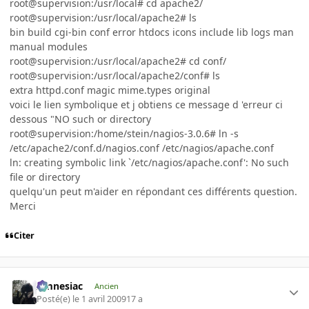
root@supervision:/usr/local# cd apache2/
root@supervision:/usr/local/apache2# ls
bin build cgi-bin conf error htdocs icons include lib logs man
manual modules
root@supervision:/usr/local/apache2# cd conf/
root@supervision:/usr/local/apache2/conf# ls
extra httpd.conf magic mime.types original
voici le lien symbolique et j obtiens ce message d 'erreur ci
dessous "NO such or directory
root@supervision:/home/stein/nagios-3.0.6# ln -s
/etc/apache2/conf.d/nagios.conf /etc/nagios/apache.conf
ln: creating symbolic link `/etc/nagios/apache.conf': No such
file or directory
quelqu'un peut m'aider en répondant ces différents question.
Merci
Citer
Amnesiac
Ancien
Posté(e)
le 1 avril 2009
17 a