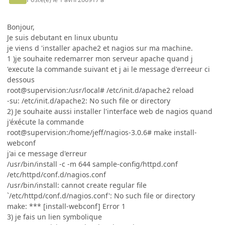
Bonjour,
Je suis debutant en linux ubuntu
je viens d 'installer apache2 et nagios sur ma machine.
1 )je souhaite redemarrer mon serveur apache quand j
'execute la commande suivant et j ai le message d'erreeur ci
dessous
root@supervision:/usr/local# /etc/init.d/apache2 reload
-su: /etc/init.d/apache2: No such file or directory
2) Je souhaite aussi installer l'interface web de nagios quand
j'éxécute la commande
root@supervision:/home/jeff/nagios-3.0.6# make install-
webconf
j'ai ce message d'erreur
/usr/bin/install -c -m 644 sample-config/httpd.conf
/etc/httpd/conf.d/nagios.conf
/usr/bin/install: cannot create regular file
`/etc/httpd/conf.d/nagios.conf': No such file or directory
make: *** [install-webconf] Error 1
3) je fais un lien symbolique