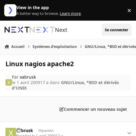
Aller au contenu
View in the app
×
Di
A better way to browse.
Learn more
.
Next
Se connecter
Accueil
Systèmes d'exploitation
GNU/Linux, *BSD et dérivé
Linux nagios apache2
Par
xabrusk
le 1 avril 2009
17 a
dans
GNU/Linux, *BSD et dérivés
d'UNIX
Commencer un nouveau sujet
xabrusk
INpactien
Posté(e)
le 1 avril 2009
17 a