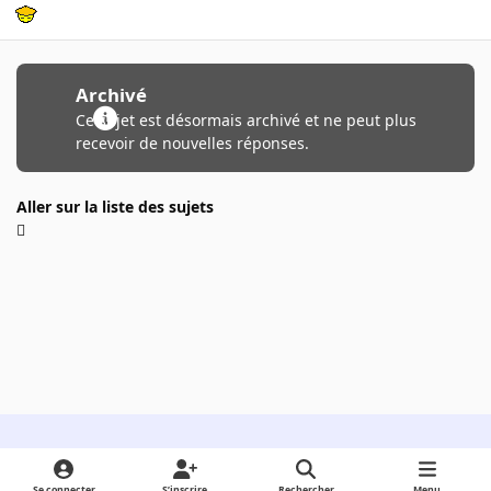
Archivé
Ce sujet est désormais archivé et ne peut plus
recevoir de nouvelles réponses.
Aller sur la liste des sujets
Light Mode
Dark Mode
System Preference
Se connecter
S’inscrire
Rechercher
Menu