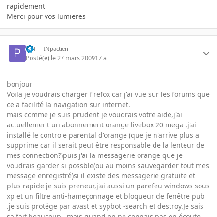
rapidement
Merci pour vos lumieres
PH
INpactien
Posté(e)
le 27 mars 2009
17 a
bonjour
Voila je voudrais charger firefox car j'ai vue sur les forums que
cela facilité la navigation sur internet.
mais comme je suis prudent je voudrais votre aide,j'ai
actuellement un abonnement orange livebox 20 mega ,j'ai
installé le controle parental d'orange (que je n'arrive plus a
supprime car il serait peut être responsable de la lenteur de
mes connection?)puis j'ai la messagerie orange que je
voudrais garder si possble(ou au moins sauvegarder tout mes
message enregistré)si il existe des messagerie gratuite et
plus rapide je suis preneur,j'ai aussi un parefeu windows sous
xp et un filtre anti-hameçonnage et bloqueur de fenêtre pub
.je suis protége par avast et sypbot -search et destroy.Je sais
sa fait beaucoup , mais quand on ne connais pas on écoute