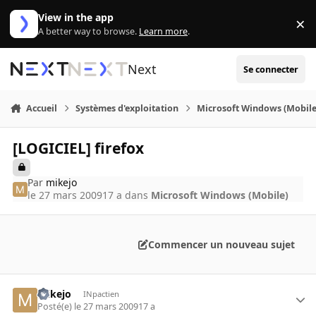
Aller au contenu
View in the app
×
Di
A better way to browse.
Learn more
.
Next
Se connecter
Accueil
Systèmes d'exploitation
Microsoft Windows (Mobile
[LOGICIEL] firefox
Par
mikejo
le 27 mars 2009
17 a
dans
Microsoft Windows (Mobile)
Commencer un nouveau sujet
mikejo
INpactien
Posté(e)
le 27 mars 2009
17 a