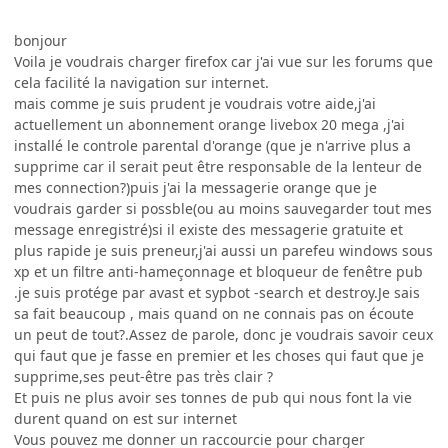
bonjour
Voila je voudrais charger firefox car j'ai vue sur les forums que
cela facilité la navigation sur internet.
mais comme je suis prudent je voudrais votre aide,j'ai
actuellement un abonnement orange livebox 20 mega ,j'ai
installé le controle parental d'orange (que je n'arrive plus a
supprime car il serait peut être responsable de la lenteur de
mes connection?)puis j'ai la messagerie orange que je
voudrais garder si possble(ou au moins sauvegarder tout mes
message enregistré)si il existe des messagerie gratuite et
plus rapide je suis preneur,j'ai aussi un parefeu windows sous
xp et un filtre anti-hameçonnage et bloqueur de fenêtre pub
.je suis protége par avast et sypbot -search et destroy.Je sais
sa fait beaucoup , mais quand on ne connais pas on écoute
un peut de tout?.Assez de parole, donc je voudrais savoir ceux
qui faut que je fasse en premier et les choses qui faut que je
supprime,ses peut-être pas très clair ?
Et puis ne plus avoir ses tonnes de pub qui nous font la vie
durent quand on est sur internet
Vous pouvez me donner un raccourcie pour charger