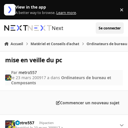
Aller au contenu
View in the app
×
Di
A better way to browse.
Learn more
.
Next
Se connecter
Accueil
Matériel et Conseils d'achat
Ordinateurs de bureau
mise en veille du pc
Par
metro557
le 23 mars 2009
17 a
dans
Ordinateurs de bureau et
Composants
Commencer un nouveau sujet
metro557
INpactien
Posté(e)
le 23 mars 2009
17 a