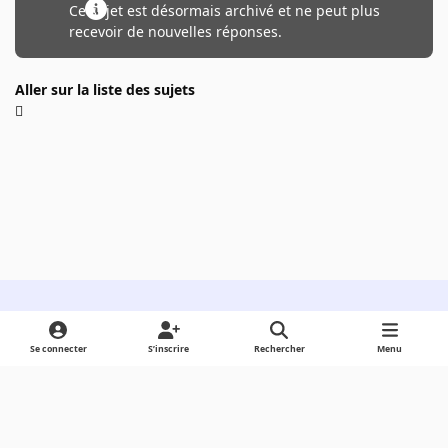
Ce sujet est désormais archivé et ne peut plus
recevoir de nouvelles réponses.
Aller sur la liste des sujets
Light Mode
Dark Mode
System Preference
Se connecter
S’inscrire
Rechercher
Menu
Langue
Cookies
Powered by
Invision Community