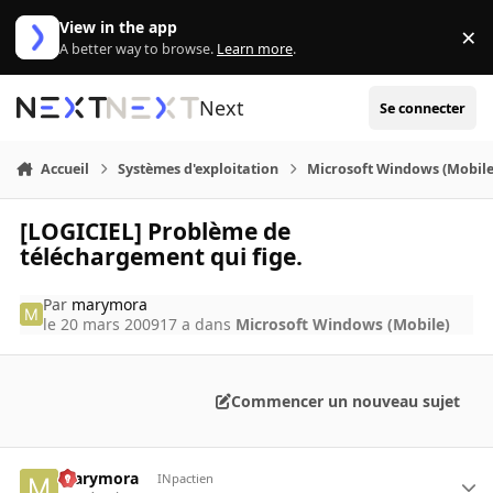
Aller au contenu
View in the app
×
Di
A better way to browse.
Learn more
.
Next
Se connecter
Accueil
Systèmes d'exploitation
Microsoft Windows (Mobile
[LOGICIEL] Problème de
téléchargement qui fige.
Par
marymora
le 20 mars 2009
17 a
dans
Microsoft Windows (Mobile)
Commencer un nouveau sujet
marymora
INpactien