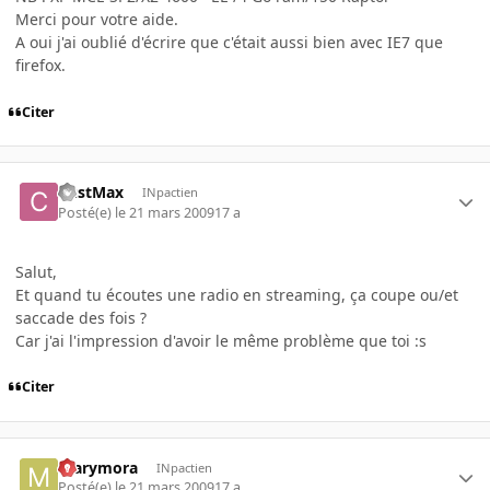
Merci pour votre aide.
A oui j'ai oublié d'écrire que c'était aussi bien avec IE7 que
firefox.
Citer
CustMax
INpactien
Posté(e)
le 21 mars 2009
17 a
Salut,
Et quand tu écoutes une radio en streaming, ça coupe ou/et
saccade des fois ?
Car j'ai l'impression d'avoir le même problème que toi :s
Citer
marymora
INpactien
Posté(e)
le 21 mars 2009
17 a