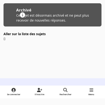
Archivé
Ce sujet est désormais archivé et ne peut plus
recevoir de nouvelles réponses.
Aller sur la liste des sujets
Light Mode
Dark Mode
System Preference
Se connecter
S’inscrire
Rechercher
Menu
Langue
Cookies