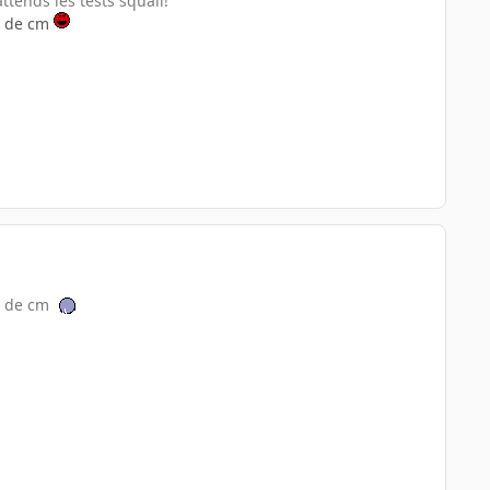
tends les tests squall!
s de cm
s de cm