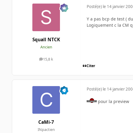
Posté(e)
le 14 janvier 20
Y a pas bcp de test ( d
Logiquement c la CM qu
Squall NTCK
Ancien
15,8 k
messages
Citer
Posté(e)
le 14 janvier 20
pour la preview
CaMi-7
INpactien