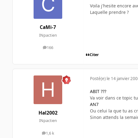
Voila j'hesite encore av
Laquelle prendre ?
CaMi-7
INpactien
166
messages
Citer
Posté(e)
le 14 janvier 20
ABIT ???
Va voir dans ce topic t
AN7
Ou celui la que tu as cr
Hal2002
Sinon attends la semain
INpactien
1,6 k
messages