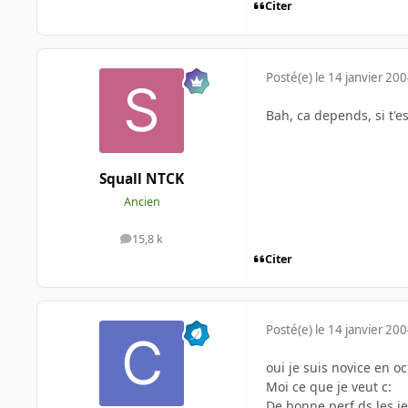
Citer
Posté(e)
le 14 janvier 20
Bah, ca depends, si t'es
Squall NTCK
Ancien
15,8 k
messages
Citer
Posté(e)
le 14 janvier 20
oui je suis novice en oc
Moi ce que je veut c:
De bonne perf ds les j