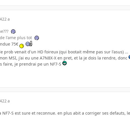
04
22 a
ne???
nde l'ame plus tot
evendue 75€
 le prob venait d'un HD foireux (qui bootait même pas sur l'asus) ...
on MSI, j'ai eu une A7N8X-X en pret, et la je dois la rendre, donc
ais faire, je prendrai pe un NF7-S
04
22 a
a NF7-S est sure et reconnue. en plus abit a corriger ses defauts, le