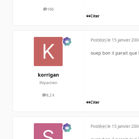
166
messages
Citer
Posté(e)
le 15 janvier 20
ouep bon il parait que 
korrigan
INpactien
8,2 k
messages
Citer
Posté(e)
le 15 janvier 20