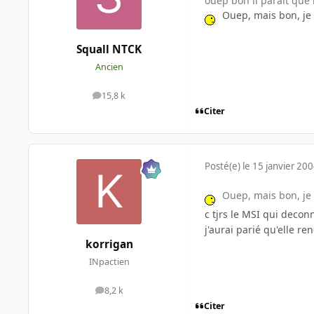
ouep bon il parait que 
Ouep, mais bon, je 
Squall NTCK
Ancien
15,8 k
messages
Citer
Posté(e)
le 15 janvier 20
Ouep, mais bon, je 
c tjrs le MSI qui decon
j'aurai parié qu'elle re
korrigan
INpactien
8,2 k
messages
Citer