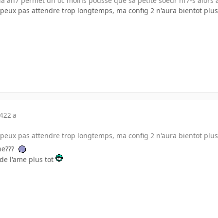
la an7 permet un oc moins poussé que sa petite soeur nf7-s alors at
peux pas attendre trop longtemps, ma config 2 n'aura bientot plu
04
22 a
peux pas attendre trop longtemps, ma config 2 n'aura bientot plu
ne???
nde l'ame plus tot