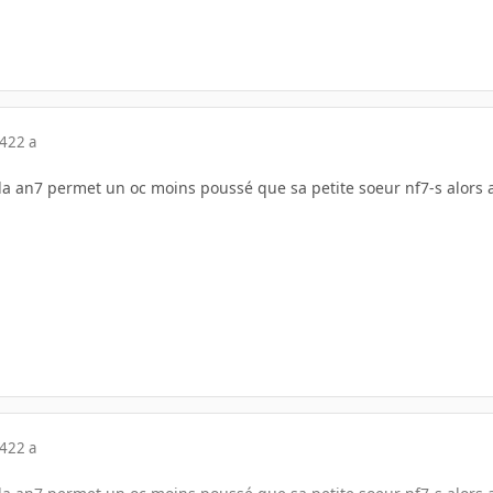
04
22 a
la an7 permet un oc moins poussé que sa petite soeur nf7-s alors at
04
22 a