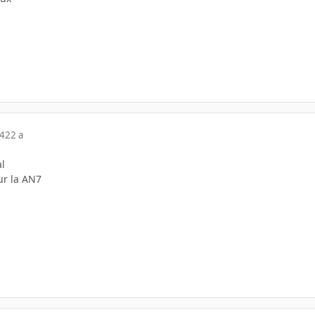
04
22 a
al
ur la AN7