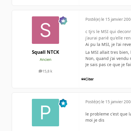
Posté(e)
le 15 janvier 20
c tjrs le MSI qui decon
j'aurai parié qu'elle re
Ai pu la MSI, je l'ai r
Squall NTCK
La MSI allait tres bien,
Non, quand j'ai vendu m
Ancien
Je sais pas ce que je f
15,8 k
messages
Citer
Posté(e)
le 15 janvier 20
le probleme c'est que l
moi je dis