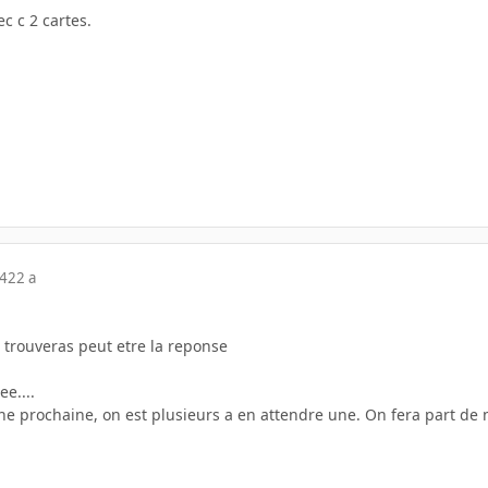
ec c 2 cartes.
04
22 a
u trouveras peut etre la reponse
ee....
e prochaine, on est plusieurs a en attendre une. On fera part de no