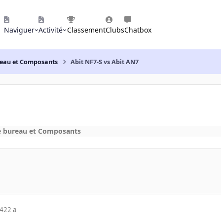
Naviguer
Activité
Classement
Clubs
Chatbox
reau et Composants
Abit NF7-S vs Abit AN7
e bureau et Composants
04
22 a