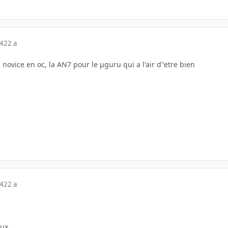
04
22 a
 novice en oc, la AN7 pour le µguru qui a l'air d"etre bien
04
22 a
eux