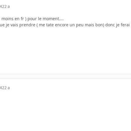
04
22 a
u moins en fr ) pour le moment....
e je vais prendre ( me tate encore un peu mais bon) donc je ferai
04
22 a