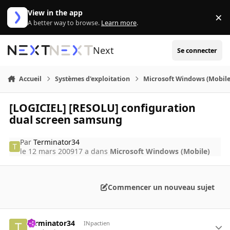
Aller au contenu
View in the app
×
Di
A better way to browse.
Learn more
.
Next
Se connecter
Accueil
Systèmes d'exploitation
Microsoft Windows (Mobile
[LOGICIEL] [RESOLU] configuration
dual screen samsung
Par
Terminator34
le 12 mars 2009
17 a
dans
Microsoft Windows (Mobile)
Commencer un nouveau sujet
Terminator34
INpactien