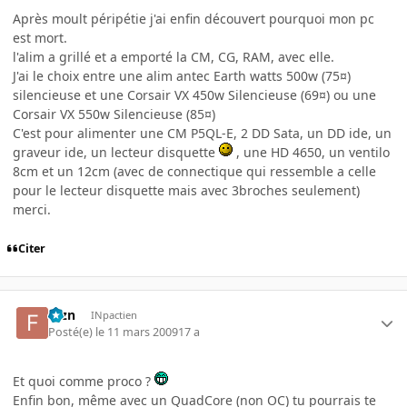
Après moult péripétie j'ai enfin découvert pourquoi mon pc
est mort.
l'alim a grillé et a emporté la CM, CG, RAM, avec elle.
J'ai le choix entre une alim antec Earth watts 500w (75¤)
silencieuse et une Corsair VX 450w Silencieuse (69¤) ou une
Corsair VX 550w Silencieuse (85¤)
C'est pour alimenter une CM P5QL-E, 2 DD Sata, un DD ide, un
graveur ide, un lecteur disquette
, une HD 4650, un ventilo
8cm et un 12cm (avec de connectique qui ressemble a celle
pour le lecteur disquette mais avec 3broches seulement)
merci.
Citer
fbzn
INpactien
Posté(e)
le 11 mars 2009
17 a
Et quoi comme proco ?
Enfin bon, même avec un QuadCore (non OC) tu pourrais te