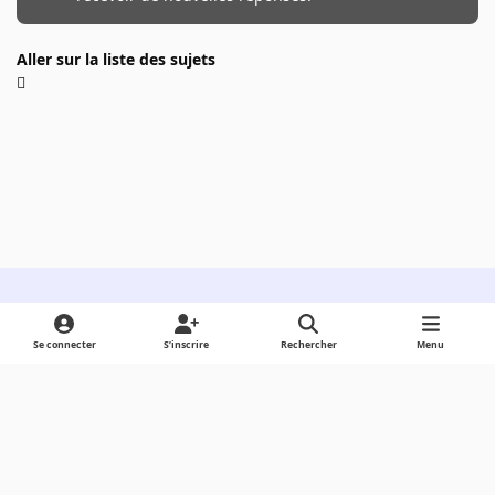
Aller sur la liste des sujets
Light Mode
Dark Mode
System Preference
Se connecter
S’inscrire
Rechercher
Menu
Langue
Cookies
Powered by
Invision Community