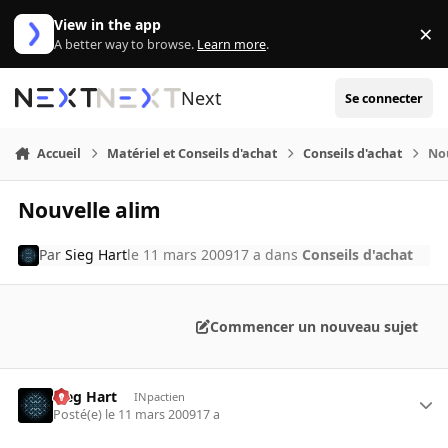
Aller au contenu
View in the app
×
Di
A better way to browse.
Learn more
.
Next
Se connecter
Accueil
Matériel et Conseils d'achat
Conseils d'achat
No
Nouvelle alim
Par
Sieg Hart
le 11 mars 2009
17 a
dans
Conseils d'achat
Commencer un nouveau sujet
Sieg Hart
INpactien
Posté(e)
le 11 mars 2009
17 a