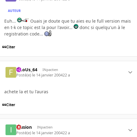
AUTEUR
Euh...
Ouais je doute que tu aies eu le full version mais
en t-k ce topic est la pour l'avoir...
donc si quelqu'un à le
registration code...
Citer
FiLoUs_64
INpactien
Posté(e)
le 14 janvier 2004
22 a
achete la et tu l'auras
Citer
Illusion
INpactien
Posté(e)
le 14 janvier 2004
22 a