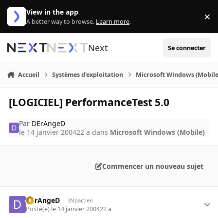
Aller au contenu
View in the app
×
Di
A better way to browse.
Learn more
.
Next
Se connecter
Accueil
Systèmes d'exploitation
Microsoft Windows (Mobile
[LOGICIEL] PerformanceTest 5.0
Par
DErAngeD
le 14 janvier 2004
22 a
dans
Microsoft Windows (Mobile)
Commencer un nouveau sujet
DErAngeD
INpactien
Posté(e)
le 14 janvier 2004
22 a