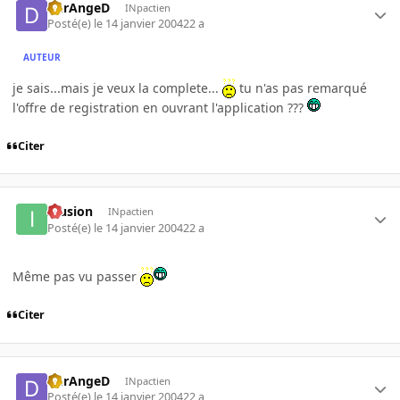
DErAngeD
INpactien
Posté(e)
le 14 janvier 2004
22 a
AUTEUR
je sais...mais je veux la complete...
tu n'as pas remarqué
l'offre de registration en ouvrant l'application ???
Citer
Illusion
INpactien
Posté(e)
le 14 janvier 2004
22 a
Même pas vu passer
Citer
DErAngeD
INpactien
Posté(e)
le 14 janvier 2004
22 a