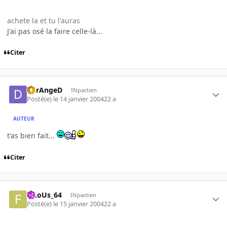
achete la et tu l'auras
J'ai pas osé la faire celle-là...
Citer
DErAngeD
INpactien
Posté(e)
le 14 janvier 2004
22 a
AUTEUR
t'as bien fait...
Citer
FiLoUs_64
INpactien
Posté(e)
le 15 janvier 2004
22 a