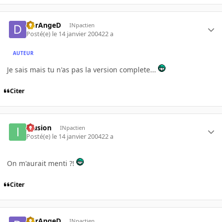
DErAngeD
INpactien
Posté(e)
le 14 janvier 2004
22 a
AUTEUR
Je sais mais tu n'as pas la version complete...
Citer
Illusion
INpactien
Posté(e)
le 14 janvier 2004
22 a
On m'aurait menti ?!
Citer
DErAngeD
INpactien