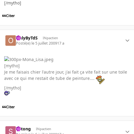
[/mytho]
Citer
OnlyByTdS
INpactien
Posté(e)
le 5 juillet 2009
17 a
[mytho]
Je me faisais chier l'autre jour, j'ai fait ça vite fait sur une toile
avec ce qui me restait de tube de peinture....
[/mytho]
Citer
Shtong
INpactien