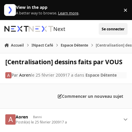
Aller au contenu
View in the app
×
Di
A better way to browse.
Learn more
.
Next
Se connecter
Accueil
INpact Café
Espace Détente
[Centralisation] de
[Centralisation] dessins faits par VOUS
Par
Aoren
le 25 février 2009
17 a
dans
Espace Détente
Commencer un nouveau sujet
Aoren
Banni
Posté(e)
le 25 février 2009
17 a