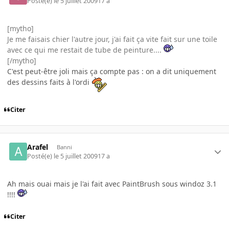
Posté(e)
le 5 juillet 2009
17 a
[mytho]
Je me faisais chier l'autre jour, j'ai fait ça vite fait sur une toile
avec ce qui me restait de tube de peinture....
[/mytho]
C'est peut-être joli mais ça compte pas : on a dit uniquement
des dessins faits à l'ordi
Citer
Arafel
Banni
Posté(e)
le 5 juillet 2009
17 a
Ah mais ouai mais je l'ai fait avec PaintBrush sous windoz 3.1
!!!!
Citer