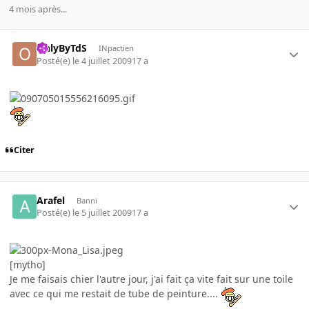
4 mois après...
OnlyByTdS
INpactien
Posté(e)
le 4 juillet 2009
17 a
Citer
Arafel
Banni
Posté(e)
le 5 juillet 2009
17 a
[mytho]
Je me faisais chier l'autre jour, j'ai fait ça vite fait sur une toile
avec ce qui me restait de tube de peinture....