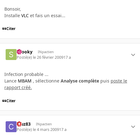
Bonsoir,
Installe
VLC
et fais un essai...
Citer
snooky
INpactien
Posté(e)
le 26 février 2009
17 a
Infection probable ...
Lance
MBAM
, sélectionne
Analyse complète
puis
poste le
rapport créé.
Citer
cruz83
INpactien
Posté(e)
le 4 mars 2009
17 a