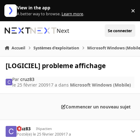
Aller au contenu
View in the app
×
Di
A better way to browse.
Learn more
.
Next
Se connecter
Accueil
Systèmes d'exploitation
Microsoft Windows (Mobile
[LOGICIEL] probleme affichage
Par
cruz83
le 25 février 2009
17 a
dans
Microsoft Windows (Mobile)
Commencer un nouveau sujet
cruz83
INpactien
Posté(e)
le 25 février 2009
17 a