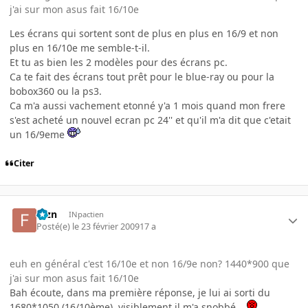
j'ai sur mon asus fait 16/10e
Les écrans qui sortent sont de plus en plus en 16/9 et non
plus en 16/10e me semble-t-il.
Et tu as bien les 2 modèles pour des écrans pc.
Ca te fait des écrans tout prêt pour le blue-ray ou pour la
bobox360 ou la ps3.
Ca m'a aussi vachement etonné y'a 1 mois quand mon frere
s'est acheté un nouvel ecran pc 24'' et qu'il m'a dit que c'etait
un 16/9eme
Citer
fbzn
INpactien
Posté(e)
le 23 février 2009
17 a
euh en général c'est 16/10e et non 16/9e non? 1440*900 que
j'ai sur mon asus fait 16/10e
Bah écoute, dans ma première réponse, je lui ai sorti du
1680*1050 (16/10ème), visiblement il m'a snobbé...