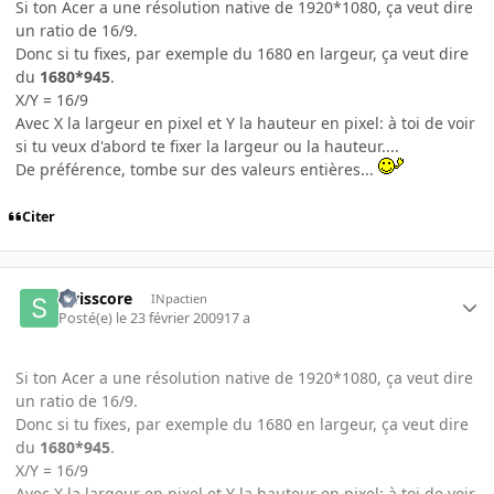
Si ton Acer a une résolution native de 1920*1080, ça veut dire
un ratio de 16/9.
Donc si tu fixes, par exemple du 1680 en largeur, ça veut dire
du
1680*945
.
X/Y = 16/9
Avec X la largeur en pixel et Y la hauteur en pixel: à toi de voir
si tu veux d'abord te fixer la largeur ou la hauteur....
De préférence, tombe sur des valeurs entières...
Citer
swisscore
INpactien
Posté(e)
le 23 février 2009
17 a
Si ton Acer a une résolution native de 1920*1080, ça veut dire
un ratio de 16/9.
Donc si tu fixes, par exemple du 1680 en largeur, ça veut dire
du
1680*945
.
X/Y = 16/9
Avec X la largeur en pixel et Y la hauteur en pixel: à toi de voir