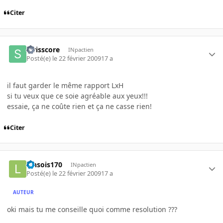
Citer
swisscore
INpactien
Posté(e)
le 22 février 2009
17 a
il faut garder le même rapport LxH
si tu veux que ce soie agréable aux yeux!!!
essaie, ça ne coûte rien et ça ne casse rien!
Citer
lensois170
INpactien
Posté(e)
le 22 février 2009
17 a
AUTEUR
oki mais tu me conseille quoi comme resolution ???