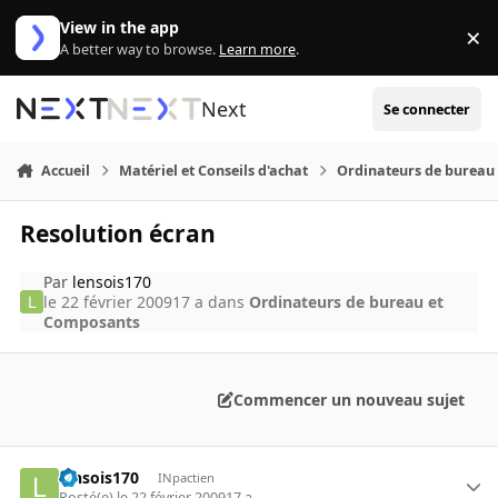
Aller au contenu
View in the app
×
Di
A better way to browse.
Learn more
.
Next
Se connecter
Accueil
Matériel et Conseils d'achat
Ordinateurs de bureau
Resolution écran
Par
lensois170
le 22 février 2009
17 a
dans
Ordinateurs de bureau et
Composants
Commencer un nouveau sujet
lensois170
INpactien
Posté(e)
le 22 février 2009
17 a