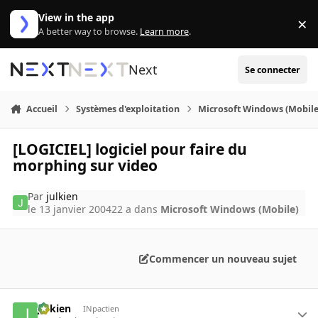
Aller au contenu
View in the app
×
Di
A better way to browse.
Learn more
.
Next
Se connecter
Accueil
Systèmes d'exploitation
Microsoft Windows (Mobile
[LOGICIEL] logiciel pour faire du
morphing sur video
Par
julkien
le 13 janvier 2004
22 a
dans
Microsoft Windows (Mobile)
Commencer un nouveau sujet
julkien
INpactien