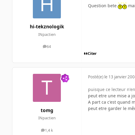
Question bete
mais
hi-tekznologik
INpactien
64
messages
Citer
Posté(e)
le 13 janvier 20
puisque ce lecteur n'en
peut etre une mise a jo
A part ca c'est quand me
peut etre garder le mêm
tomg
INpactien
1,4 k
messages