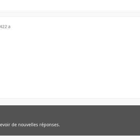
04
22 a
cevoir de nouvelles réponses.