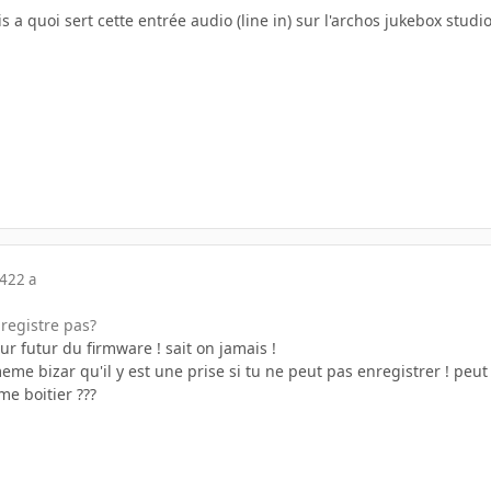
 a quoi sert cette entrée audio (line in) sur l'archos jukebox stud
04
22 a
registre pas?
ur futur du firmware ! sait on jamais !
me bizar qu'il y est une prise si tu ne peut pas enregistrer ! peut e
e boitier ???