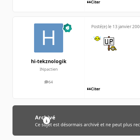
Citer
Posté(e)
le 13 janvier 20
hi-tekznologik
INpactien
64
messages
Citer
Archivé
Ce sujet est désormais archivé et ne peut plus re