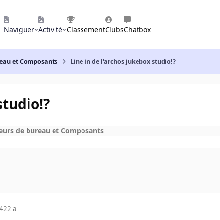
Naviguer
Activité
Classement
Clubs
Chatbox
reau et Composants
Line in de l'archos jukebox studio!?
studio!?
eurs de bureau et Composants
04
22 a