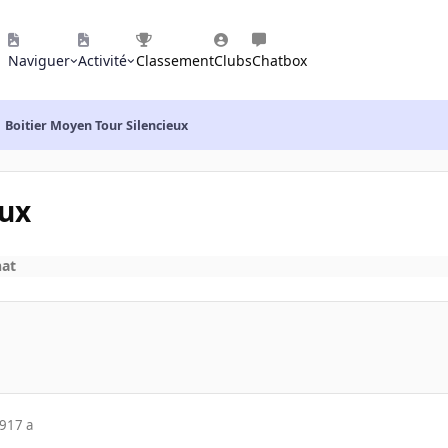
Naviguer
Activité
Classement
Clubs
Chatbox
Boitier Moyen Tour Silencieux
eux
hat
09
17 a