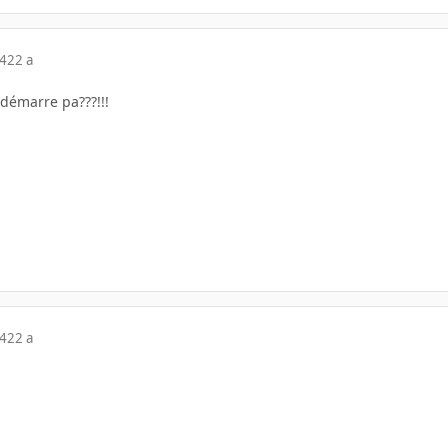
04
22 a
 démarre pa???!!!
04
22 a