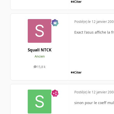
Citer
Posté(e)
le 12 janvier 20
Exact l'asus affiche la
Squall NTCK
Ancien
15,8 k
messages
Citer
Posté(e)
le 12 janvier 20
sinon pour le coeff mult