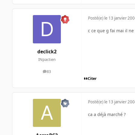
Posté(e)
le 13 janvier 20
c ce que g fai mai il ne
declick2
INpactien
83
messages
Citer
Posté(e)
le 13 janvier 20
ca a déjà marché ?