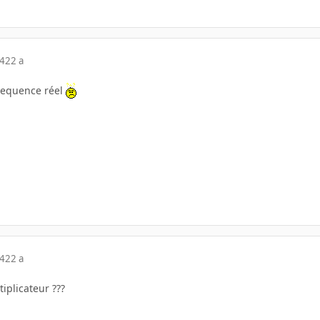
04
22 a
 frequence réel
04
22 a
iplicateur ???