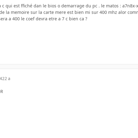
c qui est ffiché dan le bios o demarrage du pc . le matos : a7n8x-
de la memoire sur la carte mere est bien mi sur 400 mhz alor comm
ra a 400 le coef devra etre a 7 c bien ca ?
04
22 a
DR