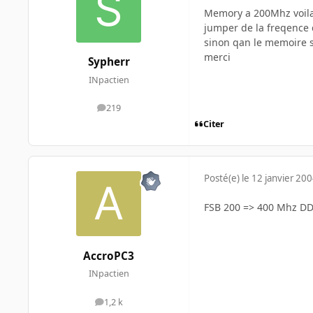
Memory a 200Mhz voila 
jumper de la freqence 
sinon qan le memoire se
merci
Sypherr
INpactien
219
messages
Citer
Posté(e)
le 12 janvier 20
FSB 200 => 400 Mhz D
AccroPC3
INpactien
1,2 k
messages