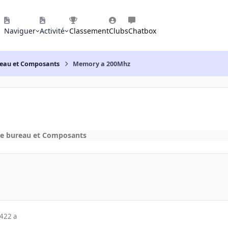
Naviguer
Activité
Classement
Clubs
Chatbox
reau et Composants
Memory a 200Mhz
de bureau et Composants
04
22 a