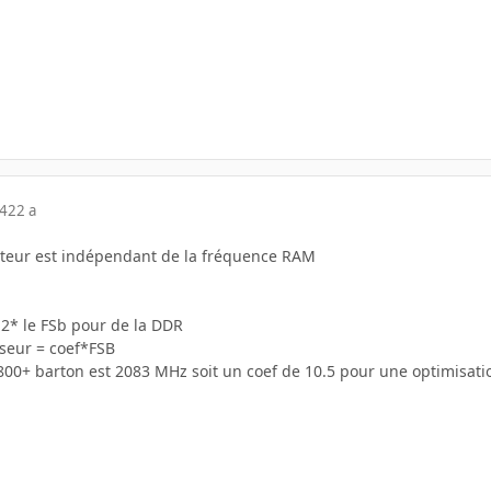
04
22 a
icateur est indépendant de la fréquence RAM
 2* le FSb pour de la DDR
sseur = coef*FSB
800+ barton est 2083 MHz soit un coef de 10.5 pour une optimisatio