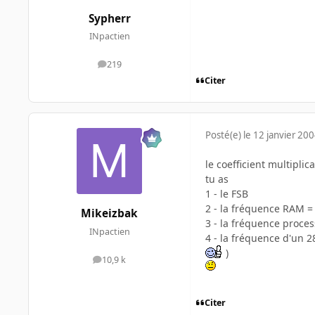
Sypherr
INpactien
219
messages
Citer
Posté(e)
le 12 janvier 20
le coefficient multipl
tu as
1 - le FSB
2 - la fréquence RAM =
Mikeizbak
3 - la fréquence proce
INpactien
4 - la fréquence d'un 2
)
10,9 k
messages
Citer