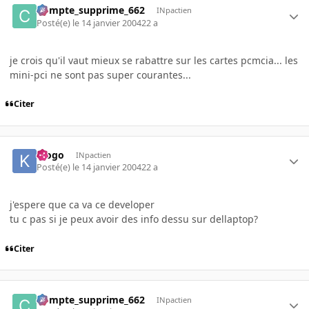
Compte_supprime_662
INpactien
Posté(e)
le 14 janvier 2004
22 a
je crois qu'il vaut mieux se rabattre sur les cartes pcmcia... les
mini-pci ne sont pas super courantes...
Citer
klogo
INpactien
Posté(e)
le 14 janvier 2004
22 a
j'espere que ca va ce developer
tu c pas si je peux avoir des info dessu sur dellaptop?
Citer
Compte_supprime_662
INpactien