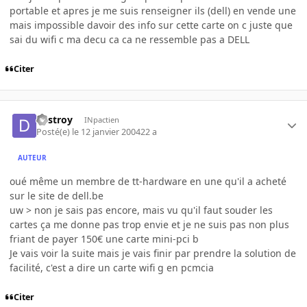
portable et apres je me suis renseigner ils (dell) en vende une
mais impossible davoir des info sur cette carte on c juste que
sai du wifi c ma decu ca ca ne ressemble pas a DELL
Citer
destroy
INpactien
Posté(e)
le 12 janvier 2004
22 a
AUTEUR
oué même un membre de tt-hardware en une qu'il a acheté
sur le site de dell.be
uw > non je sais pas encore, mais vu qu'il faut souder les
cartes ça me donne pas trop envie et je ne suis pas non plus
friant de payer 150€ une carte mini-pci b
Je vais voir la suite mais je vais finir par prendre la solution de
facilité, c'est a dire un carte wifi g en pcmcia
Citer