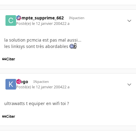
Compte_supprime_662
INpactien
Posté(e)
le 12 janvier 2004
22 a
la solution pcmcia est pas mal aussi...
les linksys sont très abordables
Citer
klogo
INpactien
Posté(e)
le 12 janvier 2004
22 a
ultrawatts t equiper en wifi toi ?
Citer