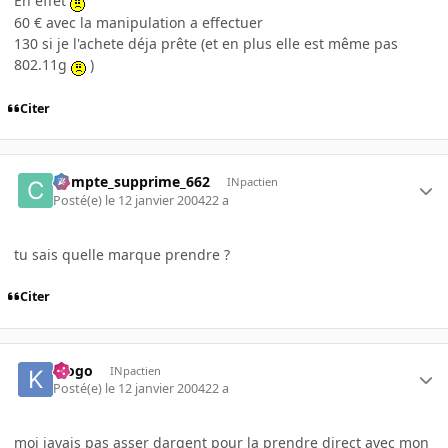
En effet
60 € avec la manipulation a effectuer
130 si je l'achete déja prête (et en plus elle est même pas
802.11g
)
Citer
Compte_supprime_662
INpactien
Posté(e)
le 12 janvier 2004
22 a
tu sais quelle marque prendre ?
Citer
klogo
INpactien
Posté(e)
le 12 janvier 2004
22 a
moi javais pas asser dargent pour la prendre direct avec mon