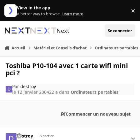
Aller au contenu
View in the app
×
Di
A better way to browse.
Learn more
.
Next
Se connecter
Accueil
Matériel et Conseils d'achat
Ordinateurs portables
Toshiba P10-104 avec 1 carte wifi mini
pci ?
Par
destroy
le 12 janvier 2004
22 a
dans
Ordinateurs portables
Commencer un nouveau sujet
destroy
INpactien