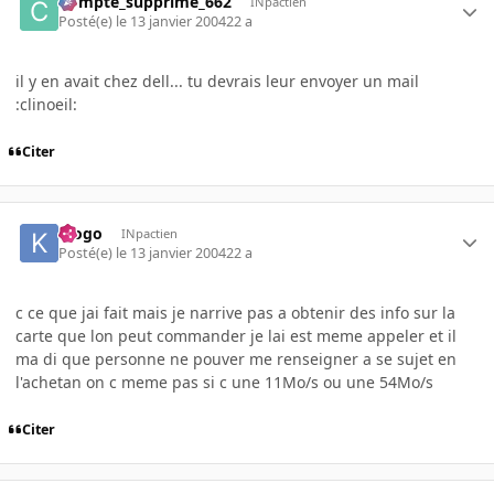
Compte_supprime_662
INpactien
Posté(e)
le 13 janvier 2004
22 a
il y en avait chez dell... tu devrais leur envoyer un mail
:clinoeil:
Citer
klogo
INpactien
Posté(e)
le 13 janvier 2004
22 a
c ce que jai fait mais je narrive pas a obtenir des info sur la
carte que lon peut commander je lai est meme appeler et il
ma di que personne ne pouver me renseigner a se sujet en
l'achetan on c meme pas si c une 11Mo/s ou une 54Mo/s
Citer