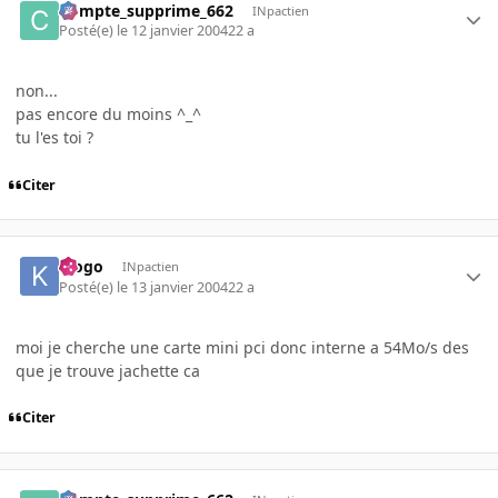
Compte_supprime_662
INpactien
Posté(e)
le 12 janvier 2004
22 a
non...
pas encore du moins ^_^
tu l'es toi ?
Citer
klogo
INpactien
Posté(e)
le 13 janvier 2004
22 a
moi je cherche une carte mini pci donc interne a 54Mo/s des
que je trouve jachette ca
Citer