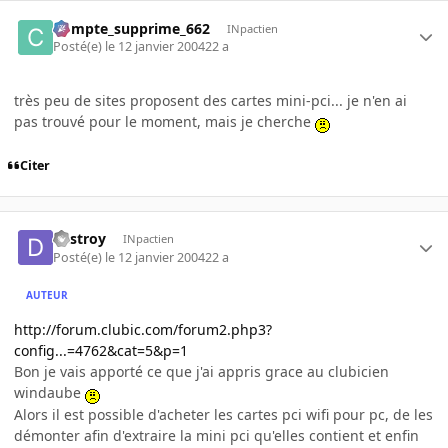
Compte_supprime_662
INpactien
Posté(e)
le 12 janvier 2004
22 a
très peu de sites proposent des cartes mini-pci... je n'en ai
pas trouvé pour le moment, mais je cherche
Citer
destroy
INpactien
Posté(e)
le 12 janvier 2004
22 a
AUTEUR
http://forum.clubic.com/forum2.php3?
config...=4762&cat=5&p=1
Bon je vais apporté ce que j'ai appris grace au clubicien
windaube
Alors il est possible d'acheter les cartes pci wifi pour pc, de les
démonter afin d'extraire la mini pci qu'elles contient et enfin