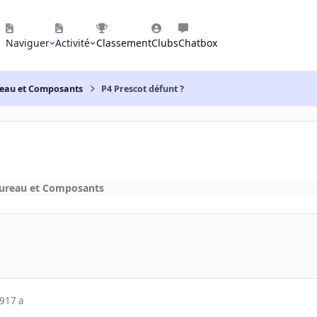
Naviguer
Activité
Classement
Clubs
Chatbox
reau et Composants
P4 Prescot défunt ?
bureau et Composants
09
17 a