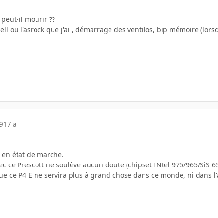
 peut-il mourir ??
ell ou l'asrock que j'ai , démarrage des ventilos, bip mémoire (lors
09
17 a
t en état de marche.
vec ce Prescott ne soulève aucun doute (chipset INtel 975/965/SiS 6
ue ce P4 E ne servira plus à grand chose dans ce monde, ni dans l'