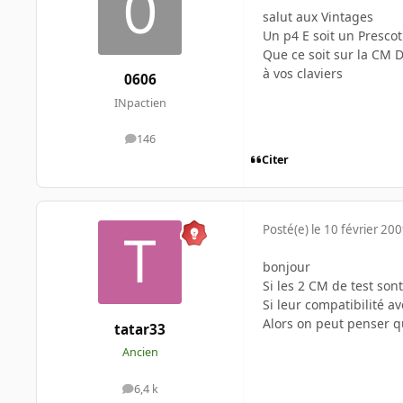
salut aux Vintages
Un p4 E soit un Prescot
Que ce soit sur la CM D
à vos claviers
0606
INpactien
146
messages
Citer
Posté(e)
le 10 février 20
bonjour
Si les 2 CM de test son
Si leur compatibilité a
Alors on peut penser q
tatar33
Ancien
6,4 k
messages