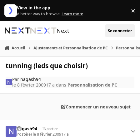
Aller au contenu
View in the app
×
Di
A better way to browse.
Learn more
.
Next
Se connecter
Accueil
Ajustements et Personnalisation de PC
Personnalis
tunning (leds que choisir)
Par
nagash94
le 8 février 2009
17 a
dans
Personnalisation de PC
Commencer un nouveau sujet
nagash94
INpactien
Posté(e)
le 8 février 2009
17 a