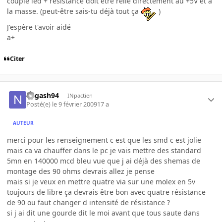
couple led + résistance doit être relié directement au +5V et à
la masse. (peut-être sais-tu déjà tout ça
)
J'espère t'avoir aidé
a+
Citer
nagash94
INpactien
Posté(e)
le 9 février 2009
17 a
AUTEUR
merci pour les renseignement c est que les smd c est jolie
mais ca va chauffer dans le pc je vais mettre des standard
5mn en 140000 mcd bleu vue que j ai déjà des shemas de
montage des 90 ohms devrais allez je pense
mais si je veux en mettre quatre via sur une molex en 5v
toujours de libre ça devrais être bon avec quatre résistance
de 90 ou faut changer d intensité de résistance ?
si j ai dit une gourde dit le moi avant que tous saute dans